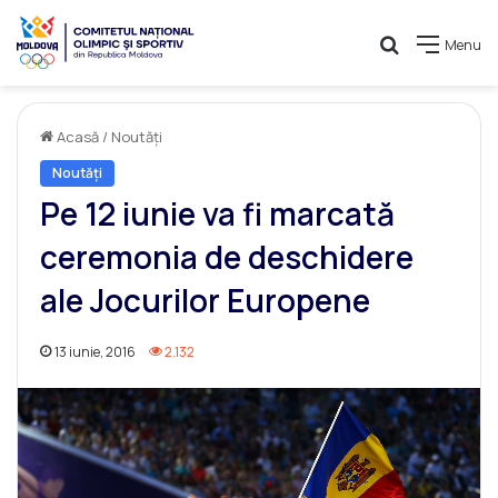
Caută
Menu
Acasă
/
Noutăți
Noutăți
Pe 12 iunie va fi marcată
ceremonia de deschidere
ale Jocurilor Europene
13 iunie, 2016
2.132