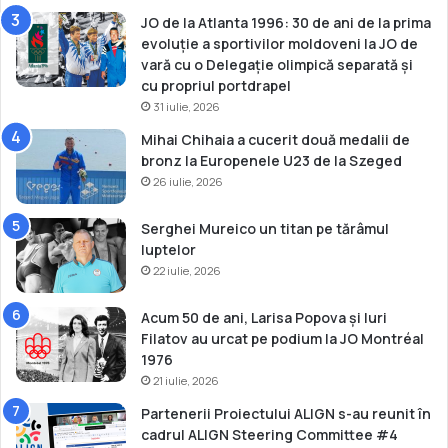
JO de la Atlanta 1996: 30 de ani de la prima
evoluție a sportivilor moldoveni la JO de
vară cu o Delegație olimpică separată și
cu propriul portdrapel
31 iulie, 2026
Mihai Chihaia a cucerit două medalii de
bronz la Europenele U23 de la Szeged
26 iulie, 2026
Serghei Mureico un titan pe tărâmul
luptelor
22 iulie, 2026
Acum 50 de ani, Larisa Popova și Iuri
Filatov au urcat pe podium la JO Montréal
1976
21 iulie, 2026
Partenerii Proiectului ALIGN s-au reunit în
cadrul ALIGN Steering Committee #4