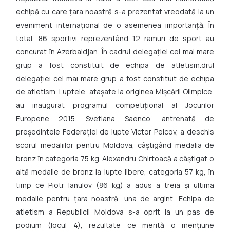
echipă cu care țara noastră s-a prezentat vreodată la un
eveniment internațional de o asemenea importanță. În
total, 86 sportivi reprezentând 12 ramuri de sport au
concurat în Azerbaidjan. În cadrul delegației cel mai mare
grup a fost constituit de echipa de atletism.drul
delegației cel mai mare grup a fost constituit de echipa
de atletism. Luptele, atașate la originea Mișcării Olimpice,
au inaugurat programul competițional al Jocurilor
Europene 2015. Svetlana Saenco, antrenată de
președintele Federației de lupte Victor Peicov, a deschis
scorul medaliilor pentru Moldova, câștigând medalia de
bronz în categoria 75 kg. Alexandru Chirtoacă a câștigat o
altă medalie de bronz la lupte libere, categoria 57 kg, în
timp ce Piotr Ianulov (86 kg) a adus a treia și ultima
medalie pentru țara noastră, una de argint. Echipa de
atletism a Republicii Moldova s-a oprit la un pas de
podium (locul 4), rezultate ce merită o mențiune