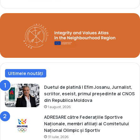
e
s
t
a
t
e
l
e
m
i
c
Ultimele noutăți
i
d
i
Duetul de platină | Efim Josanu, Jurnalist,
n
scriitor, eseist, primul președinte al CNOS
E
din Republica Moldova
u
1 august, 2026
r
ADRESARE către Federațiile Sportive
o
Naționale, membri afiliați ai Comitetului
p
Național Olimpic și Sportiv
a
31 iulie, 2026