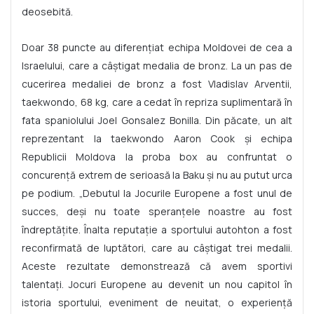
deosebită.
Doar 38 puncte au diferențiat echipa Moldovei de cea a
Israelului, care a câștigat medalia de bronz. La un pas de
cucerirea medaliei de bronz a fost Vladislav Arventii,
taekwondo, 68 kg, care a cedat în repriza suplimentară în
fata spaniolului Joel Gonsalez Bonilla. Din păcate, un alt
reprezentant la taekwondo Aaron Cook și echipa
Republicii Moldova la proba box au confruntat o
concurență extrem de serioasă la Baku și nu au putut urca
pe podium. „Debutul la Jocurile Europene a fost unul de
succes, deși nu toate speranţele noastre au fost
îndreptăţite. Înalta reputaţie a sportului autohton a fost
reconfirmată de luptători, care au câștigat trei medalii.
Aceste rezultate demonstrează că avem sportivi
talentaţi. Jocuri Europene au devenit un nou capitol în
istoria sportului, eveniment de neuitat, o experiență