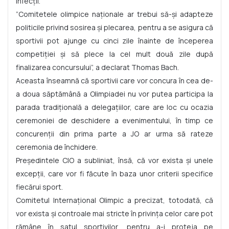
infecţii.
”Comitetele olimpice naţionale ar trebui să-şi adapteze
politicile privind sosirea şi plecarea, pentru a se asigura că
sportivii pot ajunge cu cinci zile înainte de începerea
competiţiei şi să plece la cel mult două zile după
finalizarea concursului”, a declarat Thomas Bach.
Aceasta înseamnă că sportivii care vor concura în cea de-
a doua săptămână a Olimpiadei nu vor putea participa la
parada tradiţională a delegaţiilor, care are loc cu ocazia
ceremoniei de deschidere a evenimentului, în timp ce
concurenţii din prima parte a JO ar urma să rateze
ceremonia de închidere.
Preşedintele CIO a subliniat, însă, că vor exista şi unele
excepţii, care vor fi făcute în baza unor criterii specifice
fiecărui sport.
Comitetul Internaţional Olimpic a precizat, totodată, că
vor exista şi controale mai stricte în privinţa celor care pot
rămâne în satul sportivilor, pentru a-i proteja pe