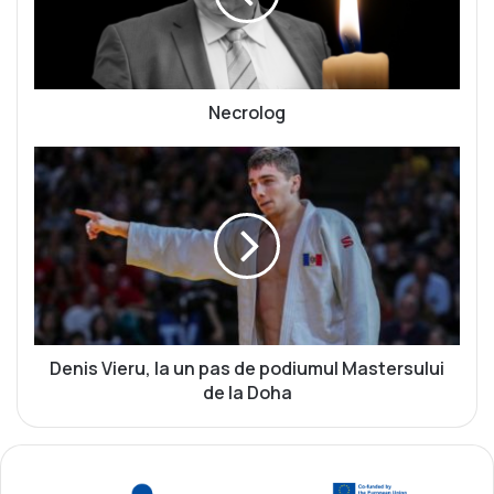
l
o
g
Necrolog
D
e
n
i
s
V
i
e
r
u
Denis Vieru, la un pas de podiumul Mastersului
,
de la Doha
l
a
u
n