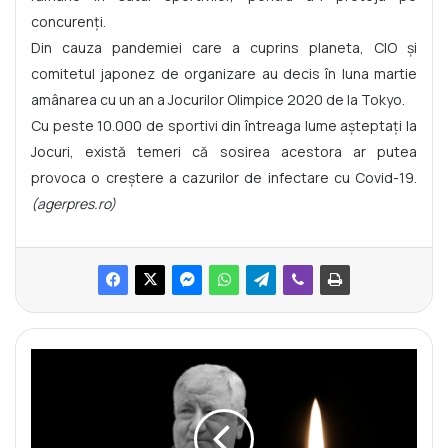
concurenţi.
Din cauza pandemiei care a cuprins planeta, CIO şi
comitetul japonez de organizare au decis în luna martie
amânarea cu un an a Jocurilor Olimpice 2020 de la Tokyo.
Cu peste 10.000 de sportivi din întreaga lume aşteptaţi la
Jocuri, există temeri că sosirea acestora ar putea
provoca o creştere a cazurilor de infectare cu Covid-19.
(agerpres.ro)
N
e
c
r
o