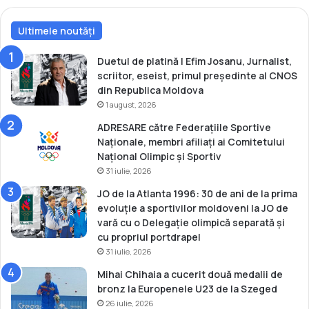
l
u
Ultimele noutăți
i
d
e
Duetul de platină | Efim Josanu, Jurnalist,
l
scriitor, eseist, primul președinte al CNOS
a
din Republica Moldova
D
1 august, 2026
o
ADRESARE către Federațiile Sportive
h
Naționale, membri afiliați ai Comitetului
a
Național Olimpic și Sportiv
31 iulie, 2026
JO de la Atlanta 1996: 30 de ani de la prima
evoluție a sportivilor moldoveni la JO de
vară cu o Delegație olimpică separată și
cu propriul portdrapel
31 iulie, 2026
Mihai Chihaia a cucerit două medalii de
bronz la Europenele U23 de la Szeged
26 iulie, 2026