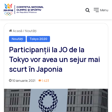
Caută
Menu
Acasă
/
Noutăți
Noutăți
Tokyo 2020
Participanţii la JO de la
Tokyo vor avea un sejur mai
scurt în Japonia
10 ianuarie, 2021
1.423