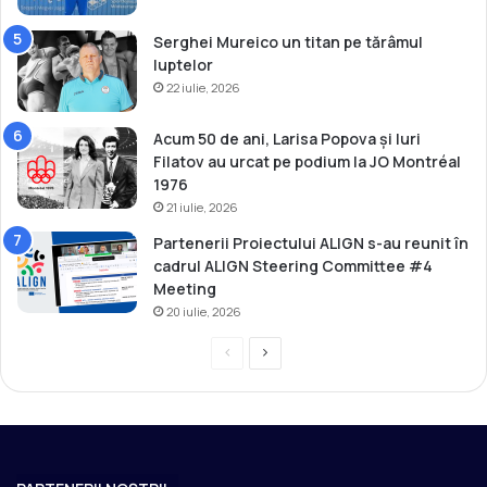
Serghei Mureico un titan pe tărâmul
luptelor
22 iulie, 2026
Acum 50 de ani, Larisa Popova și Iuri
Filatov au urcat pe podium la JO Montréal
1976
21 iulie, 2026
Partenerii Proiectului ALIGN s-au reunit în
cadrul ALIGN Steering Committee #4
Meeting
20 iulie, 2026
P
P
r
a
e
g
v
i
i
n