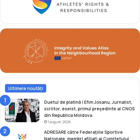
a
n
t
t
u
e
r
r
n
n
e
a
u
ț
l
i
d
o
i
n
n
a
G
l
r
ă
e
Ultimele noutăți
a
c
S
i
p
Duetul de platină | Efim Josanu, Jurnalist,
a
o
scriitor, eseist, primul președinte al CNOS
r
din Republica Moldova
t
1 august, 2026
u
ADRESARE către Federațiile Sportive
l
Naționale, membri afiliați ai Comitetului