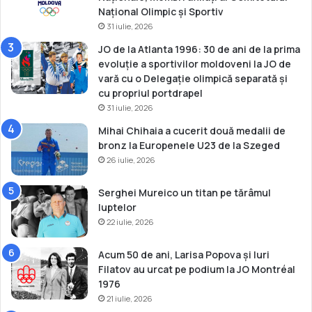
u
Național Olimpic și Sportiv
i
31 iulie, 2026
p
e
JO de la Atlanta 1996: 30 de ani de la prima
n
evoluție a sportivilor moldoveni la JO de
t
vară cu o Delegație olimpică separată și
r
cu propriul portdrapel
u
31 iulie, 2026
D
Mihai Chihaia a cucerit două medalii de
e
bronz la Europenele U23 de la Szeged
z
26 iulie, 2026
v
o
l
Serghei Mureico un titan pe tărâmul
t
luptelor
a
22 iulie, 2026
r
e
Acum 50 de ani, Larisa Popova și Iuri
ș
Filatov au urcat pe podium la JO Montréal
i
1976
P
21 iulie, 2026
a