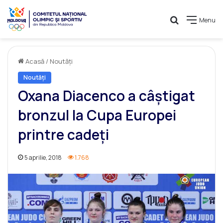
Caută
Menu
Acasă
/
Noutăți
Noutăți
Oxana Diacenco a câștigat
bronzul la Cupa Europei
printre cadeți
5 aprilie, 2018
1.768