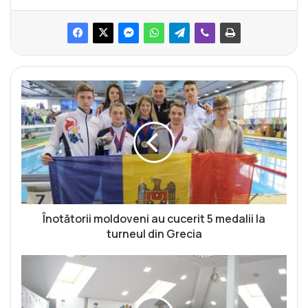
Î
n
o
t
ă
t
o
r
i
i
Înotătorii moldoveni au cucerit 5 medalii la
m
turneul din Grecia
o
l
C
d
N
o
O
v
S