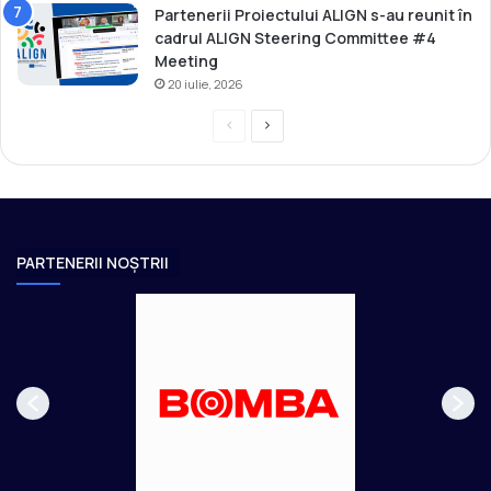
Partenerii Proiectului ALIGN s-au reunit în
c
cadrul ALIGN Steering Committee #4
e
Meeting
20 iulie, 2026
P
P
r
a
e
g
v
i
i
n
PARTENERII NOȘTRII
o
a
u
u
s
r
p
m
a
ă
g
t
e
o