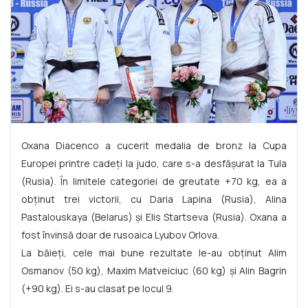
Oxana Diacenco a cucerit medalia de bronz la Cupa
Europei printre cadeți la judo, care s-a desfășurat la Tula
(Rusia). În limitele categoriei de greutate +70 kg, ea a
obținut trei victorii, cu Daria Lapina (Rusia), Alina
Pastalouskaya (Belarus) și Elis Startseva (Rusia). Oxana a
fost învinsă doar de rusoaica Lyubov Orlova.
La băieți, cele mai bune rezultate le-au obținut Alim
Osmanov (50 kg), Maxim Matveiciuc (60 kg) și Alin Bagrin
(+90 kg). Ei s-au clasat pe locul 9.