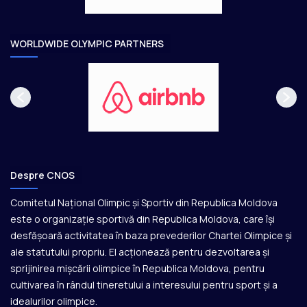
a
r
e
WORLDWIDE OLYMPIC PARTNERS
Despre CNOS
Comitetul Național Olimpic și Sportiv din Republica Moldova
este o organizație sportivă din Republica Moldova, care își
desfășoară activitatea în baza prevederilor Chartei Olimpice și
ale statutului propriu. El acționează pentru dezvoltarea și
sprijinirea mișcării olimpice în Republica Moldova, pentru
cultivarea în rândul tineretului a interesului pentru sport și a
idealurilor olimpice.