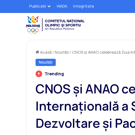
Publicații
WADA
Integritate
Acasă
/
Noutăți
/
CNOS și ANAO celebrează Ziua Int
Noutăți
Trending
CNOS și ANAO ce
Internațională a 
Dezvoltare și Pa