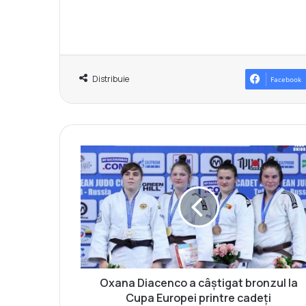
Distribuie
Facebook
O
x
a
n
a
D
i
a
c
e
Oxana Diacenco a câștigat bronzul la
n
Cupa Europei printre cadeți