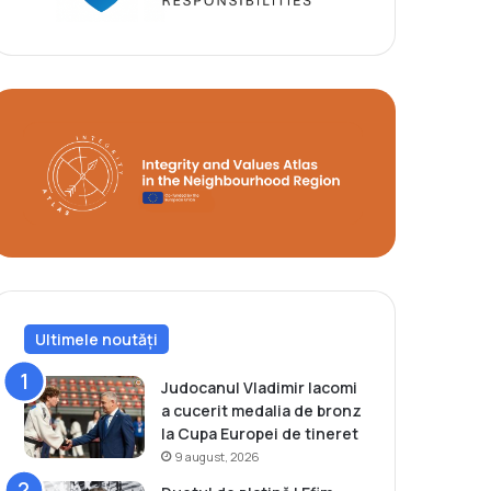
Ultimele noutăți
Judocanul Vladimir Iacomi
a cucerit medalia de bronz
la Cupa Europei de tineret
9 august, 2026