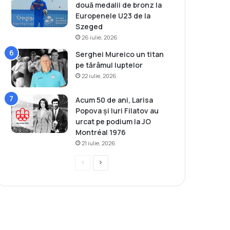
două medalii de bronz la
Europenele U23 de la
Szeged
26 iulie, 2026
Serghei Mureico un titan
pe tărâmul luptelor
22 iulie, 2026
Acum 50 de ani, Larisa
Popova și Iuri Filatov au
urcat pe podium la JO
Montréal 1976
21 iulie, 2026
P
P
r
a
e
g
v
i
i
n