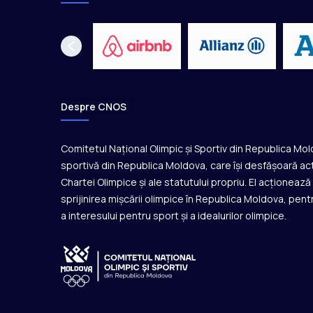
p
a
E
u
r
o
p
Despre CNOS
e
i
p
Comitetul Național Olimpic și Sportiv din Republica Mo
r
sportivă din Republica Moldova, care își desfășoară act
i
Chartei Olimpice și ale statutului propriu. El acționeaz
n
sprijinirea mișcării olimpice în Republica Moldova, pentr
t
a interesului pentru sport și a idealurilor olimpice.
r
e
c
a
d
e
ț