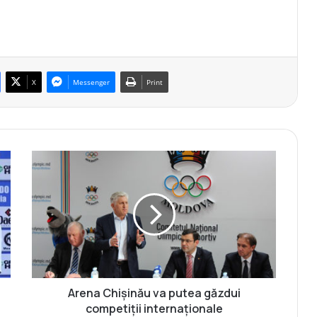
X
Messenger
Print
A
r
e
n
a
C
h
i
ș
i
Arena Chișinău va putea găzdui
n
competiții internaționale