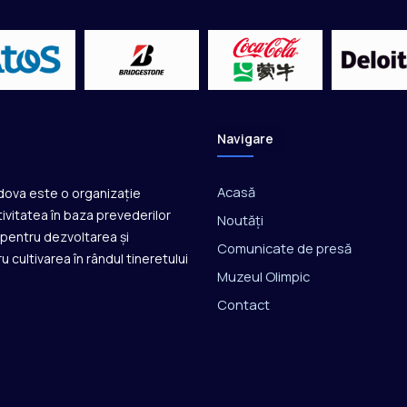
ț
i
i
i
n
t
e
Navigare
r
n
a
Acasă
ldova este o organizație
ț
ivitatea în baza prevederilor
Noutăți
i
ă pentru dezvoltarea și
o
Comunicate de presă
u cultivarea în rândul tineretului
n
Muzeul Olimpic
a
Contact
l
e