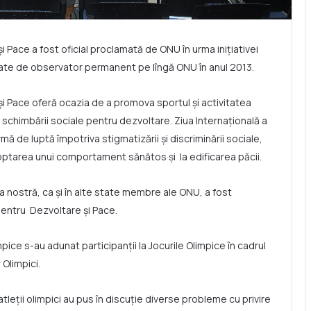
i Pace a fost oficial proclamată de ONU în urma inițiativei
itate de observator permanent pe lîngă ONU în anul 2013.
și Pace oferă ocazia de a promova sportul și activitatea
 al schimbării sociale pentru dezvoltare. Ziua Internațională a
ă de luptă împotriva stigmatizării și discriminării sociale,
adoptarea unui comportament sănătos și la edificarea păcii.
ra nostră, ca și în alte state membre ale ONU, a fost
 pentru Dezvoltare și Pace.
impice s-au adunat participanții la Jocurile Olimpice în cadrul
 Olimpici.
atleții olimpici au pus în discuție diverse probleme cu privire