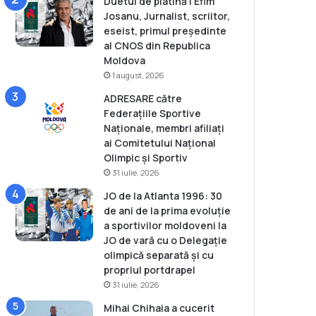
Duetul de platină | Efim
Josanu, Jurnalist, scriitor,
eseist, primul președinte
al CNOS din Republica
Moldova
1 august, 2026
ADRESARE către
Federațiile Sportive
Naționale, membri afiliați
ai Comitetului Național
Olimpic și Sportiv
31 iulie, 2026
JO de la Atlanta 1996: 30
de ani de la prima evoluție
a sportivilor moldoveni la
JO de vară cu o Delegație
olimpică separată și cu
propriul portdrapel
31 iulie, 2026
Mihai Chihaia a cucerit