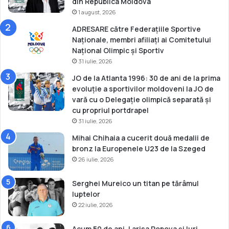
din Republica Moldova
1 august, 2026
ADRESARE către Federațiile Sportive
Naționale, membri afiliați ai Comitetului
Național Olimpic și Sportiv
31 iulie, 2026
JO de la Atlanta 1996: 30 de ani de la prima
evoluție a sportivilor moldoveni la JO de
vară cu o Delegație olimpică separată și
cu propriul portdrapel
31 iulie, 2026
Mihai Chihaia a cucerit două medalii de
bronz la Europenele U23 de la Szeged
26 iulie, 2026
Serghei Mureico un titan pe tărâmul
luptelor
22 iulie, 2026
Acum 50 de ani, Larisa Popova și Iuri