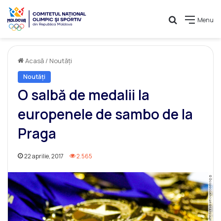
Caută
Menu
Acasă
/
Noutăți
Noutăți
O salbă de medalii la
europenele de sambo de la
Praga
22 aprilie, 2017
2.565