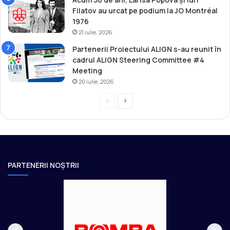
Filatov au urcat pe podium la JO Montréal
1976
21 iulie, 2026
Partenerii Proiectului ALIGN s-au reunit în
cadrul ALIGN Steering Committee #4
Meeting
20 iulie, 2026
P
P
r
a
e
g
v
i
i
n
PARTENERII NOȘTRII
o
a
u
u
s
r
p
m