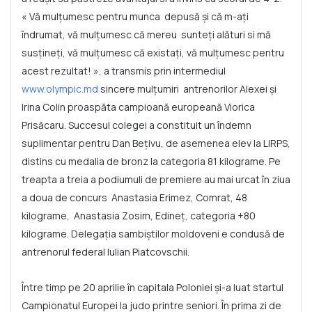
« Vă mulțumesc pentru munca depusă și că m-ați
îndrumat, vă mulțumesc că mereu sunteți alături si mă
susțineți, vă mulțumesc că existați, vă mulțumesc pentru
acest rezultat! », a transmis prin intermediul
www.olympic.md
sincere mulțumiri antrenorilor Alexei și
Irina Colin proaspăta campioană europeană Viorica
Prisăcaru. Succesul colegei a constituit un îndemn
suplimentar pentru Dan Bețivu, de asemenea elev la LIRPS,
distins cu medalia de bronz la categoria 81 kilograme. Pe
treapta a treia a podiumuli de premiere au mai urcat în ziua
a doua de concurs Anastasia Erimez, Comrat, 48
kilograme, Anastasia Zosim, Edineț, categoria +80
kilograme.
Delegația sambiștilor moldoveni e condusă de
antrenorul federal Iulian Piatcovschii.
Între timp pe 20 aprilie în capitala Poloniei și-a luat startul
Campionatul Europei la judo printre seniori. În prima zi de