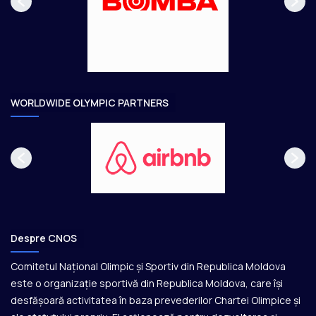
a
ă
g
t
e
o
a
r
e
WORLDWIDE OLYMPIC PARTNERS
Despre CNOS
Comitetul Național Olimpic și Sportiv din Republica Moldova
este o organizație sportivă din Republica Moldova, care își
desfășoară activitatea în baza prevederilor Chartei Olimpice și