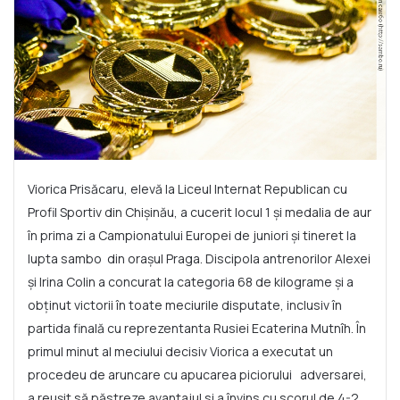
Viorica Prisăcaru, elevă la Liceul Internat Republican cu
Profil Sportiv din Chișinău, a cucerit locul 1 și medalia de aur
în prima zi a Campionatului Europei de juniori și tineret la
lupta sambo din orașul Praga. Discipola antrenorilor Alexei
și Irina Colin a concurat la categoria 68 de kilograme și a
obținut victorii în toate meciurile disputate, inclusiv în
partida finală cu reprezentanta Rusiei Ecaterina Mutnîh.
În
primul minut al meciului decisiv Viorica a executat un
procedeu de aruncare cu apucarea piciorului adversarei,
a reușit să păstreze avantajul si a învins cu scorul de 4-2.