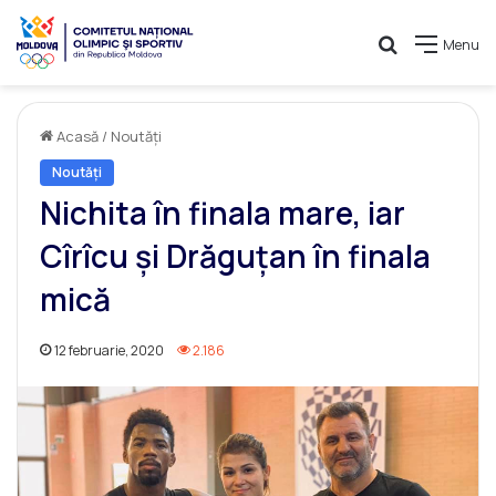
Caută
Menu
Acasă
/
Noutăți
Noutăți
Nichita în finala mare, iar
Cîrîcu și Drăguțan în finala
mică
12 februarie, 2020
2.186