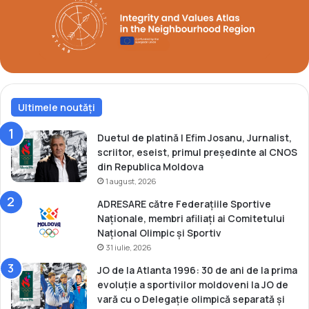
p
c
e
a
n
M
e
o
l
d
o
Ultimele noutăți
v
a
d
Duetul de platină | Efim Josanu, Jurnalist,
i
scriitor, eseist, primul președinte al CNOS
n
din Republica Moldova
1
1 august, 2026
3
ADRESARE către Federațiile Sportive
f
Naționale, membri afiliați ai Comitetului
e
Național Olimpic și Sportiv
b
31 iulie, 2026
r
u
JO de la Atlanta 1996: 30 de ani de la prima
a
evoluție a sportivilor moldoveni la JO de
r
vară cu o Delegație olimpică separată și