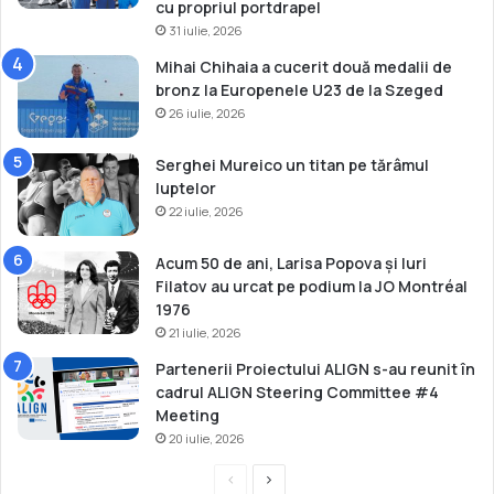
i
cu propriul portdrapel
e
31 iulie, 2026
2
Mihai Chihaia a cucerit două medalii de
0
bronz la Europenele U23 de la Szeged
2
26 iulie, 2026
0
Serghei Mureico un titan pe tărâmul
luptelor
22 iulie, 2026
Acum 50 de ani, Larisa Popova și Iuri
Filatov au urcat pe podium la JO Montréal
1976
21 iulie, 2026
Partenerii Proiectului ALIGN s-au reunit în
cadrul ALIGN Steering Committee #4
Meeting
20 iulie, 2026
P
P