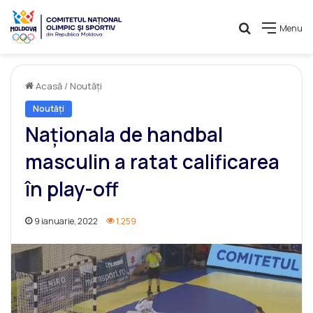
Caută
Menu
Acasă
/
Noutăți
Noutăți
Naționala de handbal
masculin a ratat calificarea
în play-off
9 ianuarie, 2022
1.259