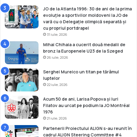
J
O
JO de la Atlanta 1996: 30 de ani de la prima
evoluție a sportivilor moldoveni la JO de
vară cu o Delegație olimpică separată și
cu propriul portdrapel
31 iulie, 2026
Mihai Chihaia a cucerit două medalii de
bronz la Europenele U23 de la Szeged
26 iulie, 2026
Serghei Mureico un titan pe tărâmul
luptelor
22 iulie, 2026
Acum 50 de ani, Larisa Popova și Iuri
Filatov au urcat pe podium la JO Montréal
1976
21 iulie, 2026
Partenerii Proiectului ALIGN s-au reunit în
cadrul ALIGN Steering Committee #4