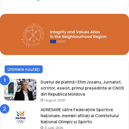
e
r
i
e
j
m
i
o
n
n
g
i
a
d
e
d
e
Ultimele noutăți
s
c
h
Duetul de platină | Efim Josanu, Jurnalist,
i
scriitor, eseist, primul președinte al CNOS
d
din Republica Moldova
e
1 august, 2026
r
ADRESARE către Federațiile Sportive
e
Naționale, membri afiliați ai Comitetului
l
Național Olimpic și Sportiv
a
31 iulie, 2026