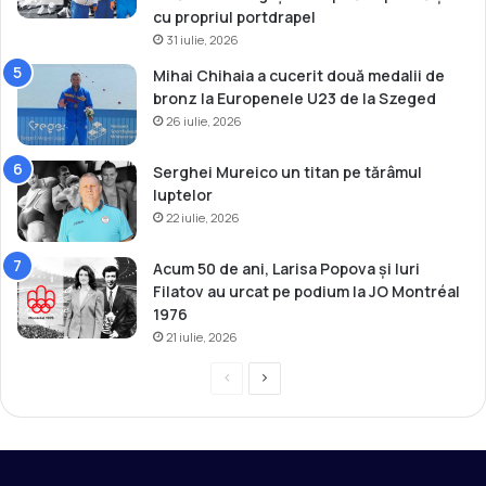
cu propriul portdrapel
31 iulie, 2026
Mihai Chihaia a cucerit două medalii de
bronz la Europenele U23 de la Szeged
26 iulie, 2026
Serghei Mureico un titan pe tărâmul
luptelor
22 iulie, 2026
Acum 50 de ani, Larisa Popova și Iuri
Filatov au urcat pe podium la JO Montréal
1976
21 iulie, 2026
P
P
r
a
e
g
v
i