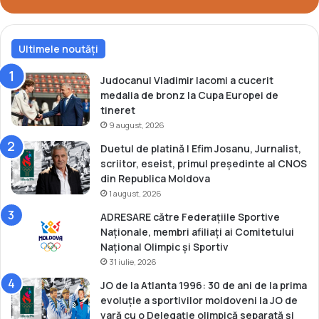
n
e
l
Ultimele noutăți
o
r
l
Judocanul Vladimir Iacomi a cucerit
a
medalia de bronz la Cupa Europei de
b
tineret
a
9 august, 2026
d
Duetul de platină | Efim Josanu, Jurnalist,
m
scriitor, eseist, primul președinte al CNOS
i
din Republica Moldova
n
1 august, 2026
t
o
ADRESARE către Federațiile Sportive
n
Naționale, membri afiliați ai Comitetului
Național Olimpic și Sportiv
31 iulie, 2026
JO de la Atlanta 1996: 30 de ani de la prima
evoluție a sportivilor moldoveni la JO de
vară cu o Delegație olimpică separată și