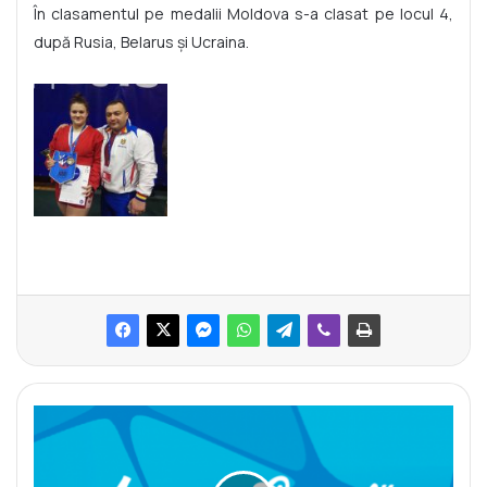
În clasamentul pe medalii Moldova s-a clasat pe locul 4,
după Rusia, Belarus și Ucraina.
A
d
u
n