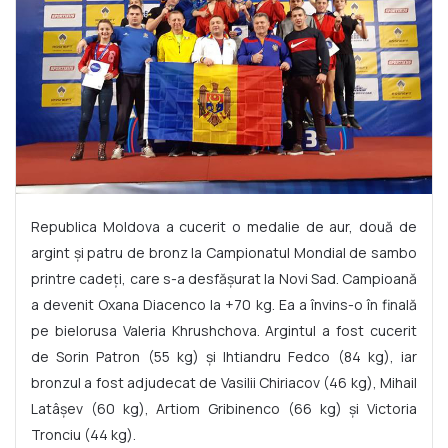
Republica Moldova a cucerit o medalie de aur, două de
argint și patru de bronz la Campionatul Mondial de sambo
printre cadeți, care s-a desfășurat la Novi Sad. Campioană
a devenit Oxana Diacenco la +70 kg. Ea a învins-o în finală
pe bielorusa Valeria Khrushchova. Argintul a fost cucerit
de Sorin Patron (55 kg) și Ihtiandru Fedco (84 kg), iar
bronzul a fost adjudecat de Vasilii Chiriacov (46 kg), Mihail
Latâșev (60 kg), Artiom Gribinenco (66 kg) și Victoria
Tronciu (44 kg).