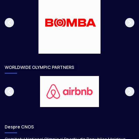
s
r
p
m
a
ă
g
t
e
o
a
r
e
WORLDWIDE OLYMPIC PARTNERS
Despre CNOS