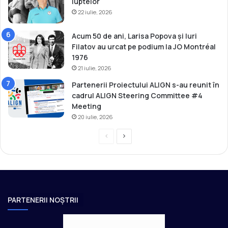
luptelor
22 iulie, 2026
Acum 50 de ani, Larisa Popova și Iuri
Filatov au urcat pe podium la JO Montréal
1976
21 iulie, 2026
Partenerii Proiectului ALIGN s-au reunit în
cadrul ALIGN Steering Committee #4
Meeting
20 iulie, 2026
P
P
r
a
e
g
v
i
i
n
PARTENERII NOȘTRII
o
a
u
u