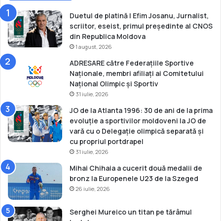
n
d
c
i
Duetul de platină | Efim Josanu, Jurnalist,
a
n
scriitor, eseist, primul președinte al CNOS
r
M
din Republica Moldova
e
o
1 august, 2026
a
l
ADRESARE către Federațiile Sportive
d
d
Naționale, membri afiliați ai Comitetului
i
o
Național Olimpic și Sportiv
s
v
31 iulie, 2026
c
a
u
JO de la Atlanta 1996: 30 de ani de la prima
l
evoluție a sportivilor moldoveni la JO de
u
vară cu o Delegație olimpică separată și
i
cu propriul portdrapel
31 iulie, 2026
Mihai Chihaia a cucerit două medalii de
bronz la Europenele U23 de la Szeged
26 iulie, 2026
Serghei Mureico un titan pe tărâmul