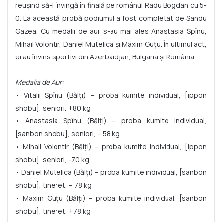
reușind să-l învingă în finală pe românul Radu Bogdan cu 5-
0. La această probă podiumul a fost completat de Sandu
Gazea. Cu medalii de aur s-au mai ales Anastasia Spînu,
Mihail Volontir, Daniel Mutelica și Maxim Guțu. În ultimul act,
ei au învins sportivi din Azerbaidjan, Bulgaria și România.
Medalia de Aur:
• Vitalii Spînu (Bălți) – proba kumite individual, [ippon
shobu], seniori, +80 kg
• Anastasia Spînu (Bălți) – proba kumite individual,
[sanbon shobu], seniori, – 58 kg
• Mihail Volontir (Bălți) – proba kumite individual, [ippon
shobu], seniori, -70 kg
• Daniel Mutelica (Bălți) – proba kumite individual, [sanbon
shobu], tineret, – 78 kg
• Maxim Guțu (Bălți) – proba kumite individual, [sanbon
shobu], tineret, +78 kg