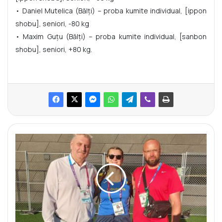
• Daniel Mutelica (Bălți) – proba kumite individual, [ippon
shobu], seniori, -80 kg
• Maxim Guțu (Bălți) – proba kumite individual, [sanbon
shobu], seniori, +80 kg.
A
l
e
x
a
n
d
r