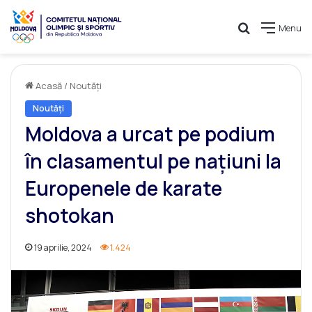
Caută
Menu
Acasă
/
Noutăți
Noutăți
Moldova a urcat pe podium
în clasamentul pe națiuni la
Europenele de karate
shotokan
19 aprilie, 2024
1.424