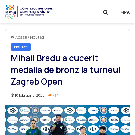
Caută
Menu
Acasă
/
Noutăți
Noutăți
Mihail Bradu a cucerit
medalia de bronz la turneul
Zagreb Open
10 februarie, 2025
734