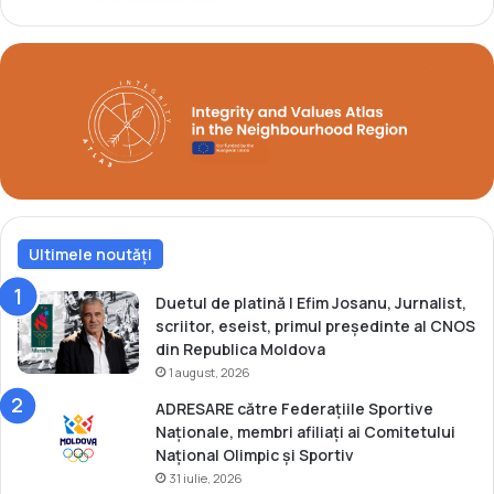
p
Z
e
a
l
g
o
r
c
e
u
b
l
O
1
p
8
e
l
n
a
Ultimele noutăți
i
n
d
Duetul de platină | Efim Josanu, Jurnalist,
i
scriitor, eseist, primul președinte al CNOS
v
din Republica Moldova
i
1 august, 2026
d
ADRESARE către Federațiile Sportive
u
Naționale, membri afiliați ai Comitetului
a
Național Olimpic și Sportiv
l
31 iulie, 2026
l