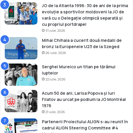
a
JO de la Atlanta 1996: 30 de ani de la prima
F
evoluție a sportivilor moldoveni la JO de
O
vară cu o Delegație olimpică separată și
T
cu propriul portdrapel
E
31 iulie, 2026
d
Mihai Chihaia a cucerit două medalii de
e
bronz la Europenele U23 de la Szeged
l
26 iulie, 2026
a
B
a
Serghei Mureico un titan pe tărâmul
k
luptelor
u
22 iulie, 2026
r
i
Acum 50 de ani, Larisa Popova și Iuri
a
Filatov au urcat pe podium la JO Montréal
n
1976
i
21 iulie, 2026
Partenerii Proiectului ALIGN s-au reunit în
cadrul ALIGN Steering Committee #4