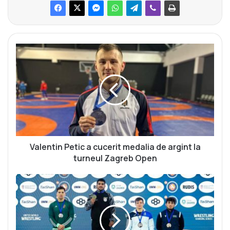
V
a
l
e
n
t
i
n
P
e
Valentin Petic a cucerit medalia de argint la
t
turneul Zagreb Open
i
c
M
a
i
c
h
u
a
c
i