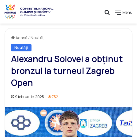
Caută
Menu
Acasă
/
Noutăți
Noutăți
Alexandru Solovei a obținut
bronzul la turneul Zagreb
Open
9 februarie, 2025
752