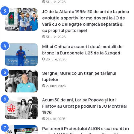
31 iulie, 2026
O
p
JO de la Atlanta 1996: 30 de ani de la prima
e
evoluție a sportivilor moldoveni la JO de
n
vară cu o Delegație olimpică separată și
cu propriul portdrapel
31 iulie, 2026
Mihai Chihaia a cucerit două medalii de
bronz la Europenele U23 de la Szeged
26 iulie, 2026
Serghei Mureico un titan pe tărâmul
luptelor
22 iulie, 2026
Acum 50 de ani, Larisa Popova și Iuri
Filatov au urcat pe podium la JO Montréal
1976
21 iulie, 2026
Partenerii Proiectului ALIGN s-au reunit în