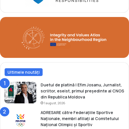
u
e
r
b
n
r
e
o
u
n
l
z
Z
l
a
a
g
t
r
u
e
r
b
Ultimele noutăți
n
O
e
p
u
Duetul de platină | Efim Josanu, Jurnalist,
e
l
scriitor, eseist, primul președinte al CNOS
n
Z
din Republica Moldova
a
1 august, 2026
g
ADRESARE către Federațiile Sportive
r
Naționale, membri afiliați ai Comitetului
e
Național Olimpic și Sportiv
b