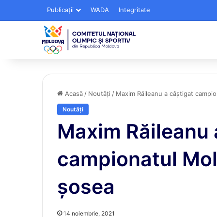
Publicații
WADA
Integritate
Acasă
/
Noutăți
/
Maxim Răileanu a câștigat campio
Noutăți
Maxim Răileanu 
campionatul Mold
șosea
14 noiembrie, 2021