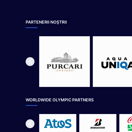
|
O
r
PARTENERII NOȘTRII
d
i
n
e
a
d
e
z
i
WORLDWIDE OLYMPIC PARTNERS