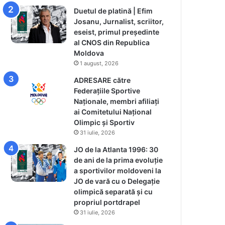
Duetul de platină | Efim
Josanu, Jurnalist, scriitor,
eseist, primul președinte
al CNOS din Republica
Moldova
1 august, 2026
ADRESARE către
Federațiile Sportive
Naționale, membri afiliați
ai Comitetului Național
Olimpic și Sportiv
31 iulie, 2026
JO de la Atlanta 1996: 30
de ani de la prima evoluție
a sportivilor moldoveni la
JO de vară cu o Delegație
olimpică separată și cu
propriul portdrapel
31 iulie, 2026