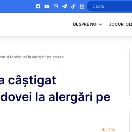
Facebook
YouTube
Instagram
Telegram
TikTok
Office
DESPRE NOI
JOCURI OL
natul Moldovei la alergări pe șosea
a câștigat
ovei la alergări pe
1.706