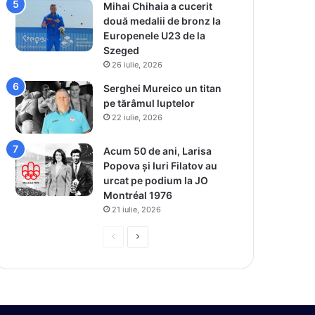
Mihai Chihaia a cucerit
două medalii de bronz la
Europenele U23 de la
Szeged
26 iulie, 2026
Serghei Mureico un titan
pe tărâmul luptelor
22 iulie, 2026
Acum 50 de ani, Larisa
Popova și Iuri Filatov au
urcat pe podium la JO
Montréal 1976
21 iulie, 2026
P
P
r
a
e
g
v
i