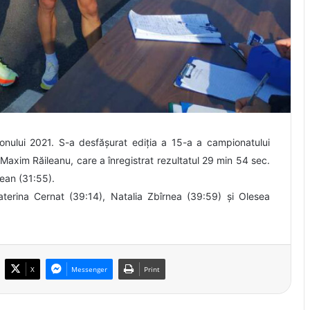
zonului 2021. S-a desfășurat ediția a 15-a a campionatului
 Maxim Răileanu, care a înregistrat rezultatul 29 min 54 sec.
cean (31:55).
aterina Cernat (39:14), Natalia Zbîrnea (39:59) și Olesea
X
Messenger
Print