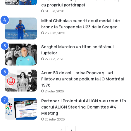
l
cu propriul portdrapel
u
31 iulie, 2026
i
Mihai Chihaia a cucerit două medalii de
d
bronz la Europenele U23 de la Szeged
e
26 iulie, 2026
l
a
O
Serghei Mureico un titan pe tărâmul
s
luptelor
l
22 iulie, 2026
o
Acum 50 de ani, Larisa Popova și Iuri
Filatov au urcat pe podium la JO Montréal
1976
21 iulie, 2026
Partenerii Proiectului ALIGN s-au reunit în
cadrul ALIGN Steering Committee #4
Meeting
20 iulie, 2026
P
P