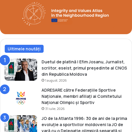
c
u
l
o
s
î
n
Ultimele noutăți
f
i
n
Duetul de platină | Efim Josanu, Jurnalist,
a
scriitor, eseist, primul președinte al CNOS
l
din Republica Moldova
a
1 august, 2026
M
ADRESARE către Federațiile Sportive
o
Naționale, membri afiliați ai Comitetului
n
Național Olimpic și Sportiv
d
31 iulie, 2026
i
a
JO de la Atlanta 1996: 30 de ani de la prima
l
evoluție a sportivilor moldoveni la JO de
u
vară cu o Delegație olimpică separată și