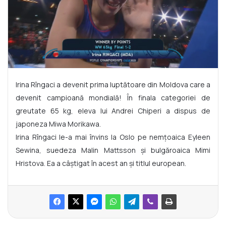
Irina Rîngaci a devenit prima luptătoare din Moldova care a
devenit campioană mondială! În finala categoriei de
greutate 65 kg, eleva lui Andrei Chiperi a dispus de
japoneza Miwa Morikawa.
Irina Rîngaci le-a mai învins la Oslo pe nemțoaica Eyleen
Sewina, suedeza Malin Mattsson și bulgăroaica Mimi
Hristova. Ea a câștigat în acest an și titlul european.