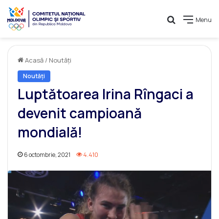
Caută
Menu
Acasă
/
Noutăți
Noutăți
Luptătoarea Irina Rîngaci a
devenit campioană
mondială!
6 octombrie, 2021
4.410