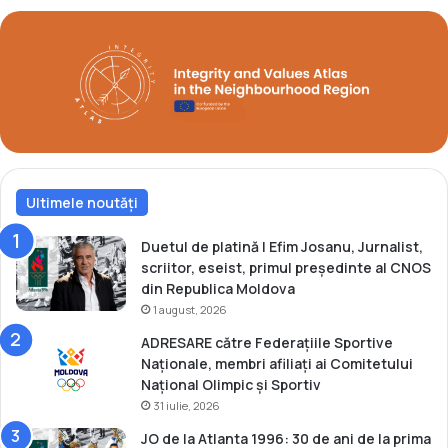
n
i
i
t
s
c
a
m
p
i
o
a
Ultimele noutăți
n
ă
m
Duetul de platină | Efim Josanu, Jurnalist,
o
scriitor, eseist, primul președinte al CNOS
n
din Republica Moldova
d
1 august, 2026
i
ADRESARE către Federațiile Sportive
a
Naționale, membri afiliați ai Comitetului
l
Național Olimpic și Sportiv
ă
31 iulie, 2026
!
JO de la Atlanta 1996: 30 de ani de la prima