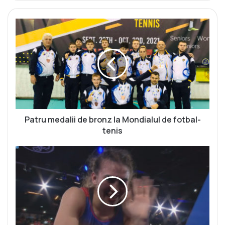
P
a
t
r
u
m
e
d
a
l
Patru medalii de bronz la Mondialul de fotbal-
i
tenis
i
d
L
e
u
b
p
r
t
o
ă
n
t
z
o
l