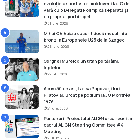
evoluție a sportivilor moldoveni la JO de
vară cu o Delegație olimpică separată și
cu propriul portdrapel
31 iulie, 2026
Mihai Chihaia a cucerit două medalii de
bronz la Europenele U23 de la Szeged
26 iulie, 2026
Serghei Mureico un titan pe tărâmul
luptelor
22 iulie, 2026
Acum 50 de ani, Larisa Popova și Iuri
Filatov au urcat pe podium la JO Montréal
1976
21 iulie, 2026
Partenerii Proiectului ALIGN s-au reunit în
cadrul ALIGN Steering Committee #4
Meeting
20 iulie, 2026