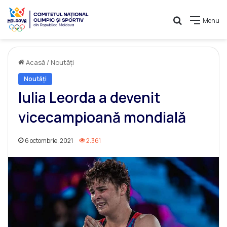
Caută
Menu
Acasă
/
Noutăți
Noutăți
Iulia Leorda a devenit
vicecampioană mondială
6 octombrie, 2021
2.361