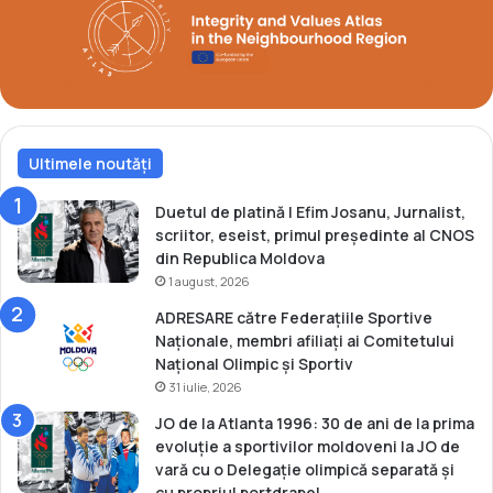
S
i
u
m
Ultimele noutăți
Duetul de platină | Efim Josanu, Jurnalist,
scriitor, eseist, primul președinte al CNOS
din Republica Moldova
1 august, 2026
ADRESARE către Federațiile Sportive
Naționale, membri afiliați ai Comitetului
Național Olimpic și Sportiv
31 iulie, 2026
JO de la Atlanta 1996: 30 de ani de la prima
evoluție a sportivilor moldoveni la JO de
vară cu o Delegație olimpică separată și
cu propriul portdrapel