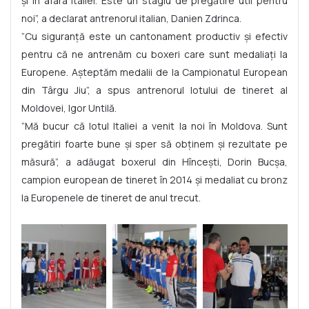
și în afara Italiei. Este un stagiu de pregătire util pentru
noi”, a declarat antrenorul italian, Danien Zdrinca.
”Cu siguranță este un cantonament productiv și efectiv
pentru că ne antrenăm cu boxeri care sunt medaliați la
Europene. Așteptăm medalii de la Campionatul European
din Târgu Jiu”, a spus antrenorul lotului de tineret al
Moldovei, Igor Untilă.
”Mă bucur că lotul Italiei a venit la noi în Moldova. Sunt
pregătiri foarte bune și sper să obținem și rezultate pe
măsură”, a adăugat boxerul din Hîncești, Dorin Bucșa,
campion european de tineret în 2014 și medaliat cu bronz
la Europenele de tineret de anul trecut.