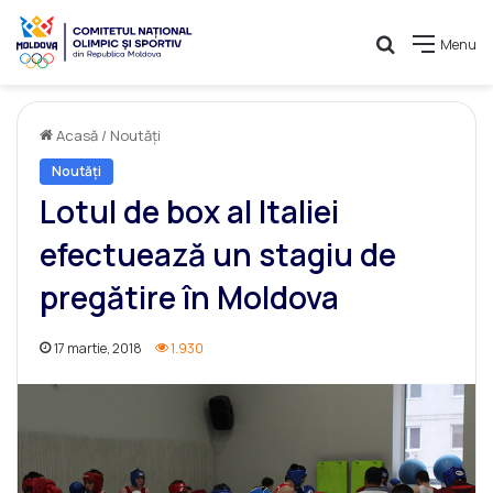
Caută
Menu
Acasă
/
Noutăți
Noutăți
Lotul de box al Italiei
efectuează un stagiu de
pregătire în Moldova
17 martie, 2018
1.930