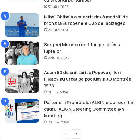
31 iulie, 2026
Mihai Chihaia a cucerit două medalii de
bronz la Europenele U23 de la Szeged
26 iulie, 2026
Serghei Mureico un titan pe tărâmul
luptelor
22 iulie, 2026
Acum 50 de ani, Larisa Popova și Iuri
Filatov au urcat pe podium la JO Montréal
1976
21 iulie, 2026
Partenerii Proiectului ALIGN s-au reunit în
cadrul ALIGN Steering Committee #4
Meeting
20 iulie, 2026
P
P