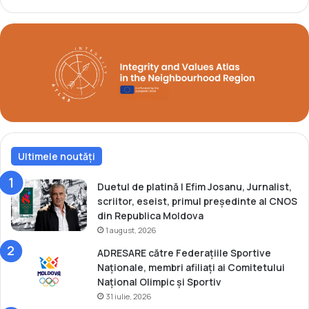
r
u
n
r
e
i
u
l
l
o
d
r
i
E
n
u
K
r
a
o
u
Ultimele noutăți
p
n
e
a
n
Duetul de platină | Efim Josanu, Jurnalist,
s
e
scriitor, eseist, primul președinte al CNOS
d
din Republica Moldova
e
1 august, 2026
l
ADRESARE către Federațiile Sportive
a
Naționale, membri afiliați ai Comitetului
M
Național Olimpic și Sportiv
i
31 iulie, 2026
n