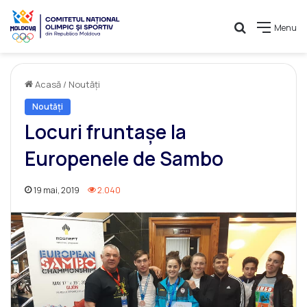
Caută
Menu
Acasă
/
Noutăți
Noutăți
Locuri fruntașe la
Europenele de Sambo
19 mai, 2019
2.040