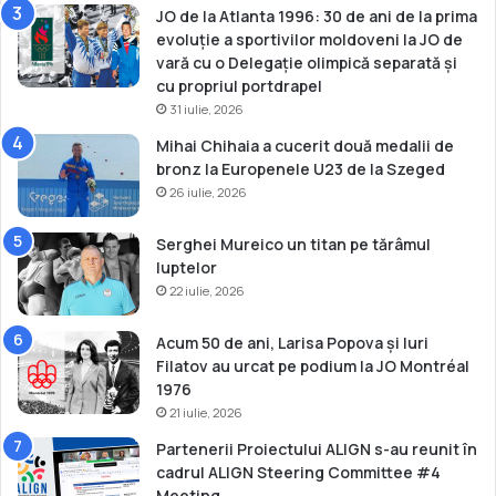
s
JO de la Atlanta 1996: 30 de ani de la prima
k
evoluție a sportivilor moldoveni la JO de
vară cu o Delegație olimpică separată și
cu propriul portdrapel
31 iulie, 2026
Mihai Chihaia a cucerit două medalii de
bronz la Europenele U23 de la Szeged
26 iulie, 2026
Serghei Mureico un titan pe tărâmul
luptelor
22 iulie, 2026
Acum 50 de ani, Larisa Popova și Iuri
Filatov au urcat pe podium la JO Montréal
1976
21 iulie, 2026
Partenerii Proiectului ALIGN s-au reunit în
cadrul ALIGN Steering Committee #4
Meeting