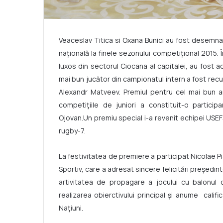
Veaceslav Titica si Oxana Bunici au fost desemnat
naţională la finele sezonului competiţional 2015.
luxos din sectorul Ciocana al capitalei, au fost ac
mai bun jucător din campionatul intern a fost re
Alexandr Matveev. Premiul pentru cel mai bun arb
competiţiile de juniori a constituit-o particip
Ojovan.Un premiu special i-a revenit echipei USEF
rugby-7.
La festivitatea de premiere a participat Nicolae P
Sportiv, care a adresat sincere felicitări preşedin
artivitatea de propagare a jocului cu balonul 
realizarea obierctivului principal şi anume cali
Naţiuni.