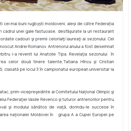
i cei mai buni rugbyşti moldoveni, aleşi de către Federaţia
În cadrul unei gale fastuoase, desfăşurate la un restaurant
ordate cadouri şi premii celorlalţi laureaţi ai sezonului. Cel
cunoscut Andrei Romanov. Antrenorul anului a fost desemnat
itru i-a revenit lui Anatolie Tipa. Revelaţia sezonului în
area celor două tinere talente,Tatiana Hîncu şi Cristian
S, clasată pe locul 3 în campionatul european universitar la
iatac, prim-vicepreşedinte al Comitetului Naţional Olimpic şi
telui Federaţiei Vasile Revenco şi tuturor antrenorilor pentru
oval şi modului sănătos de viaţă, dorindu-le succese în
ficarea naţionalei Moldovei în grupa A a Cupei Europei pe