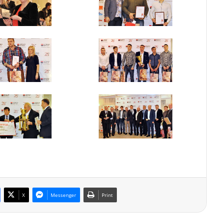
X
Messenger
Print