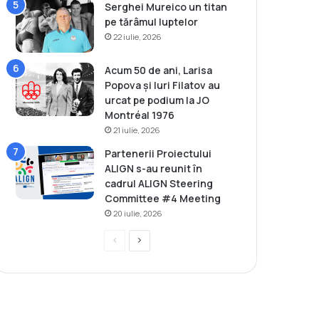
Serghei Mureico un titan
pe tărâmul luptelor
22 iulie, 2026
Acum 50 de ani, Larisa
Popova și Iuri Filatov au
urcat pe podium la JO
Montréal 1976
21 iulie, 2026
Partenerii Proiectului
ALIGN s-au reunit în
cadrul ALIGN Steering
Committee #4 Meeting
20 iulie, 2026
P
P
r
a
e
g
v
i