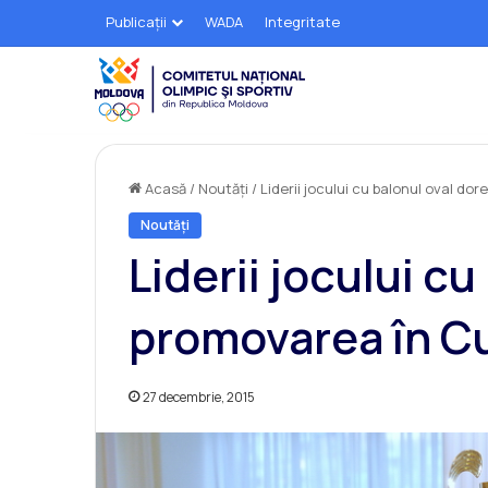
Publicații
WADA
Integritate
Acasă
/
Noutăți
/
Liderii jocului cu balonul oval d
Noutăți
Liderii jocului c
promovarea în C
27 decembrie, 2015