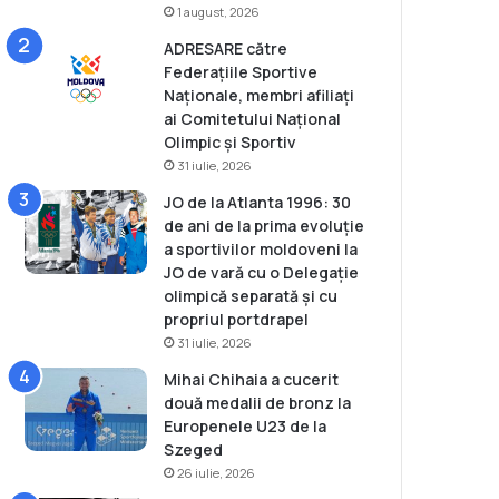
1 august, 2026
ADRESARE către
Federațiile Sportive
Naționale, membri afiliați
ai Comitetului Național
Olimpic și Sportiv
31 iulie, 2026
JO de la Atlanta 1996: 30
de ani de la prima evoluție
a sportivilor moldoveni la
JO de vară cu o Delegație
olimpică separată și cu
propriul portdrapel
31 iulie, 2026
Mihai Chihaia a cucerit
două medalii de bronz la
Europenele U23 de la
Szeged
26 iulie, 2026