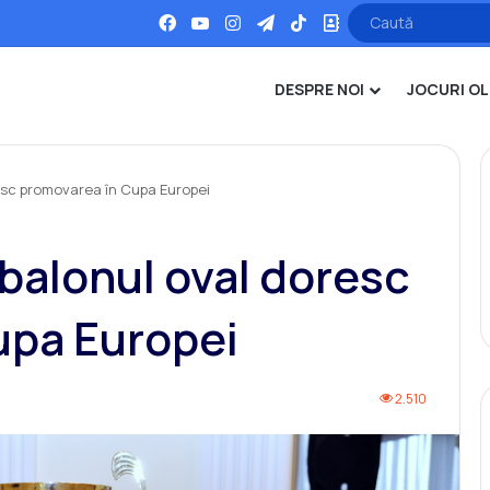
Facebook
YouTube
Instagram
Telegram
TikTok
Office
DESPRE NOI
JOCURI OL
oresc promovarea în Cupa Europei
u balonul oval doresc
upa Europei
2.510