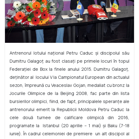
Antrenorul lotului naţional Petru Caduc şi discipolul său
Dumitru Galagoţ au fost clasaţi pe primele locuri în topul
Federaţiei de Box la finele anului 2015. Dumitru Galagoţ,
deţinător al locului V la Campionatul European din actualul
sezon, împreună cu Veaceslav Gojan, medaliat cu bronz la
Jocurile Olimpice de la Beijing 2008, fac parte din lista
bursierilor olimpici, fiind, de fapt, principalele speranţe ale
antrenorului emerit la Republicii Moldova Petru Caduc la
cele două turnee de calificare olimpică din 2016,
programate la Istanbul (20 aprilie – 1 mai) şi Baku (7-18
iunie). În cadrul celemoniei de premiere un alt discipol al