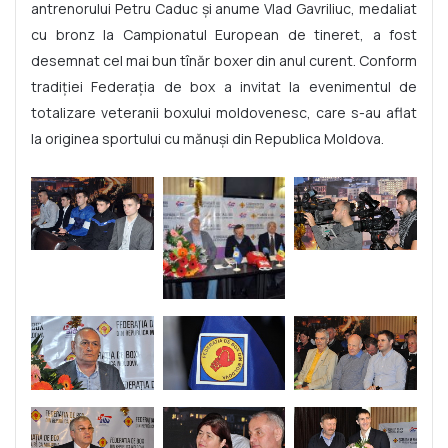
antrenorului Petru Caduc şi anume Vlad Gavriliuc, medaliat
cu bronz la Campionatul European de tineret, a fost
desemnat cel mai bun tînăr boxer din anul curent. Conform
tradiţiei Federaţia de box a invitat la evenimentul de
totalizare veteranii boxului moldovenesc, care s-au aflat
la originea sportului cu mănuşi din Republica Moldova.