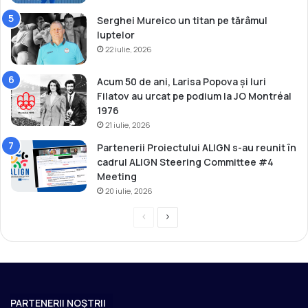
i
m
Serghei Mureico un titan pe tărâmul
p
luptelor
i
22 iulie, 2026
c
e
Acum 50 de ani, Larisa Popova și Iuri
d
Filatov au urcat pe podium la JO Montréal
e
1976
l
21 iulie, 2026
a
Partenerii Proiectului ALIGN s-au reunit în
R
cadrul ALIGN Steering Committee #4
i
Meeting
o
2
20 iulie, 2026
0
P
P
1
6
r
a
!
e
g
v
i
i
n
PARTENERII NOȘTRII