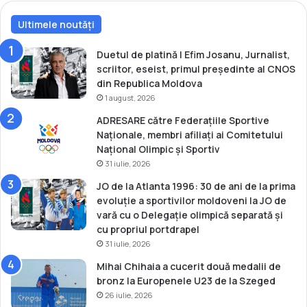
R
o
a
Ultimele noutăți
v
d
a
u
r
Duetul de platină | Efim Josanu, Jurnalist,
A
e
scriitor, eseist, primul președinte al CNOS
l
a
din Republica Moldova
b
î
1 august, 2026
o
n
ADRESARE către Federațiile Sportive
t
C
Naționale, membri afiliați ai Comitetului
l
u
Național Olimpic și Sportiv
a
p
31 iulie, 2026
J
a
o
E
JO de la Atlanta 1996: 30 de ani de la prima
c
u
evoluție a sportivilor moldoveni la JO de
u
r
vară cu o Delegație olimpică separată și
r
o
cu propriul portdrapel
i
p
31 iulie, 2026
l
e
Mihai Chihaia a cucerit două medalii de
e
i
bronz la Europenele U23 de la Szeged
O
l
26 iulie, 2026