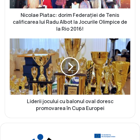
P
i
a
Nicolae Piatac: dorim Federației de Tenis
t
calificarea lui Radu Albot la Jocurile Olimpice de
a
la Rio 2016!
c
:
L
d
i
o
d
r
e
i
r
m
i
F
i
e
j
d
o
e
c
Liderii jocului cu balonul oval doresc
r
u
promovarea în Cupa Europei
a
l
ț
u
i
i
e
c
i