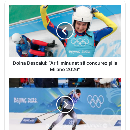
D
o
i
n
a
D
e
s
c
a
Doina Descalui: ”Ar fi minunat să concurez și la
l
Milano 2026”
u
i
A
:
l
”
i
A
n
r
a
f
S
i
t
m
r
i