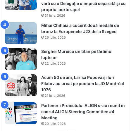
i
vară cu o Delegație olimpică separată și cu
j
propriul portdrapel
i
31 iulie, 2026
n
Mihai Chihaia a cucerit două medalii de
g
bronz la Europenele U23 de la Szeged
!
26 iulie, 2026
Serghei Mureico un titan pe tărâmul
luptelor
22 iulie, 2026
Acum 50 de ani, Larisa Popova și Iuri
Filatov au urcat pe podium la JO Montréal
1976
21 iulie, 2026
Partenerii Proiectului ALIGN s-au reunit în
cadrul ALIGN Steering Committee #4
Meeting
20 iulie, 2026