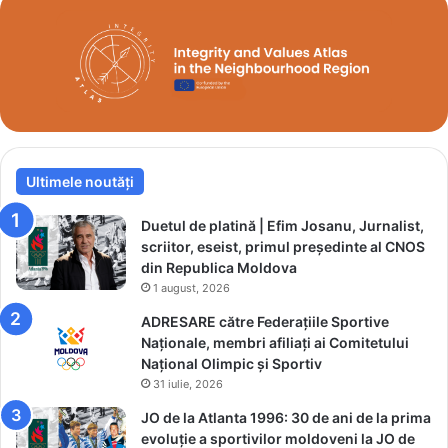
l
o
a
c
n
u
o
r
2
i
0
l
2
e
6
O
”
Ultimele noutăți
l
i
m
Duetul de platină | Efim Josanu, Jurnalist,
p
scriitor, eseist, primul președinte al CNOS
i
din Republica Moldova
c
1 august, 2026
e
ADRESARE către Federațiile Sportive
d
Naționale, membri afiliați ai Comitetului
e
Național Olimpic și Sportiv
l
31 iulie, 2026
a
B
JO de la Atlanta 1996: 30 de ani de la prima
e
evoluție a sportivilor moldoveni la JO de