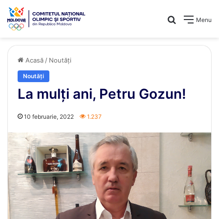
Caută
Menu
Acasă
/
Noutăți
Noutăți
La mulți ani, Petru Gozun!
10 februarie, 2022
1.237