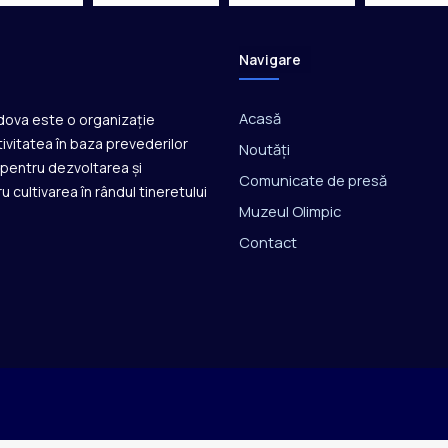
a
l
i
Navigare
f
i
c
Acasă
ldova este o organizație
ă
ivitatea în baza prevederilor
Noutăți
î
ă pentru dezvoltarea și
n
Comunicate de presă
u cultivarea în rândul tineretului
f
Muzeul Olimpic
i
n
Contact
a
l
a
E
u
r
o
p
e