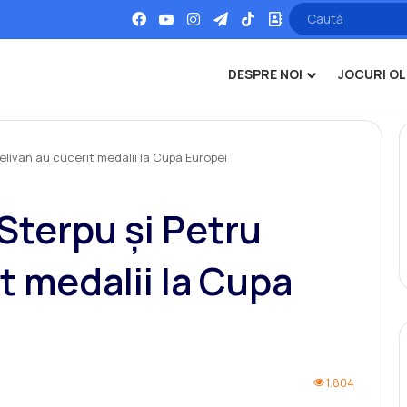
Facebook
YouTube
Instagram
Telegram
TikTok
Office
DESPRE NOI
JOCURI OL
elivan au cucerit medalii la Cupa Europei
Sterpu și Petru
t medalii la Cupa
1.804