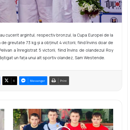
au cucerit argintul, respectiv bronzul, la Cupa Europei de la
e greutate 73 kg și a obținut 4 victorii, fiind învins doar de
elivan a înregistrat 5 victorii, fiind învins de olandezul Roy
câștigat un fața unui alt sportiv olandez, Sam Westende.
X
Messenger
Print
A
r
t