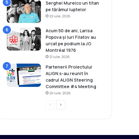
Serghei Mureico un titan
pe tărâmul luptelor
22 iulie, 2026
Acum 50 de ani, Larisa
Popova și Iuri Filatov au
urcat pe podium la JO
Montréal 1976
21 iulie, 2026
Partenerii Proiectului
ALIGN s-au reunit în
cadrul ALIGN Steering
Committee #4 Meeting
20 iulie, 2026
P
P
r
a
e
g
v
i