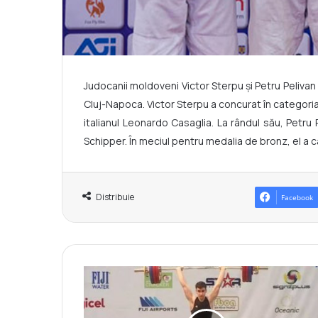
Judocanii moldoveni Victor Sterpu și Petru Pelivan 
Cluj-Napoca. Victor Sterpu a concurat în categoria d
italianul Leonardo Casaglia. La rândul său, Petru P
Schipper. În meciul pentru medalia de bronz, el a 
Distribuie
Facebook
H
a
l