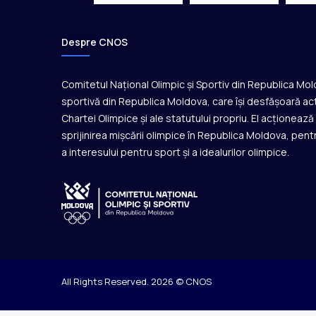
l
p
r
Despre CNOS
i
n
t
Comitetul Național Olimpic și Sportiv din Republica Mo
r
sportivă din Republica Moldova, care își desfășoară act
e
Chartei Olimpice și ale statutului propriu. El acționeaz
t
sprijinirea mișcării olimpice în Republica Moldova, pentr
i
a interesului pentru sport și a idealurilor olimpice.
n
e
r
e
t
All Rights Reserved. 2026 © CNOS