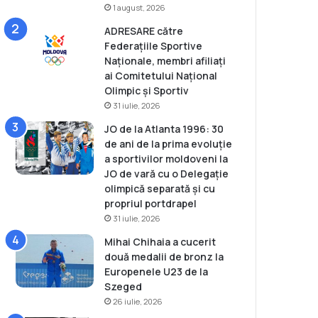
1 august, 2026
ADRESARE către
Federațiile Sportive
Naționale, membri afiliați
ai Comitetului Național
Olimpic și Sportiv
31 iulie, 2026
JO de la Atlanta 1996: 30
de ani de la prima evoluție
a sportivilor moldoveni la
JO de vară cu o Delegație
olimpică separată și cu
propriul portdrapel
31 iulie, 2026
Mihai Chihaia a cucerit
două medalii de bronz la
Europenele U23 de la
Szeged
26 iulie, 2026