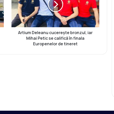
i
u
m
D
e
l
e
Artium Deleanu cucerește bronzul, iar
a
Mihai Petic se califică în finala
n
Europenelor de tineret
u
c
u
c
e
r
e
ș
t
e
b
r
o