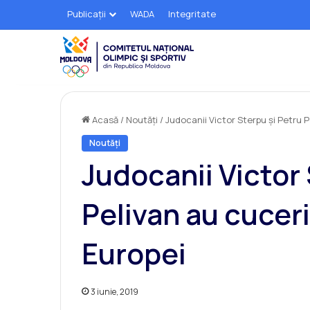
Publicații
WADA
Integritate
Acasă
/
Noutăți
/
Judocanii Victor Sterpu și Petru P
Noutăți
Judocanii Victor 
Pelivan au cuceri
Europei
3 iunie, 2019