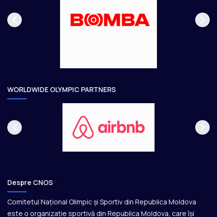
p
m
a
ă
g
t
e
o
a
r
e
WORLDWIDE OLYMPIC PARTNERS
Despre CNOS
Comitetul Național Olimpic și Sportiv din Republica Moldova
este o organizație sportivă din Republica Moldova, care își