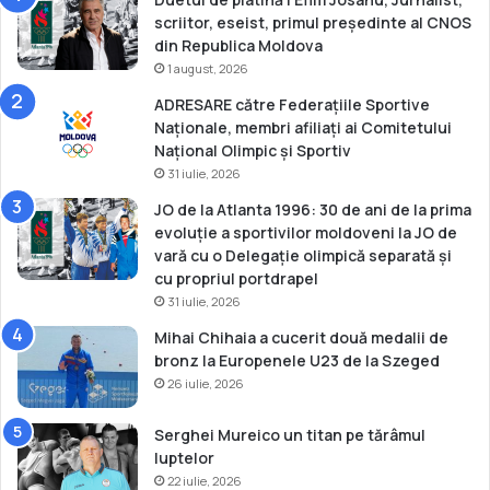
C
l
scriitor, eseist, primul președinte al CNOS
u
a
din Republica Moldova
p
E
1 august, 2026
a
u
ADRESARE către Federațiile Sportive
E
r
Naționale, membri afiliați ai Comitetului
u
o
Național Olimpic și Sportiv
r
p
31 iulie, 2026
o
e
p
n
JO de la Atlanta 1996: 30 de ani de la prima
e
e
evoluție a sportivilor moldoveni la JO de
i
l
vară cu o Delegație olimpică separată și
o
cu propriul portdrapel
r
31 iulie, 2026
d
Mihai Chihaia a cucerit două medalii de
e
bronz la Europenele U23 de la Szeged
t
26 iulie, 2026
i
n
e
Serghei Mureico un titan pe tărâmul
r
luptelor
e
22 iulie, 2026