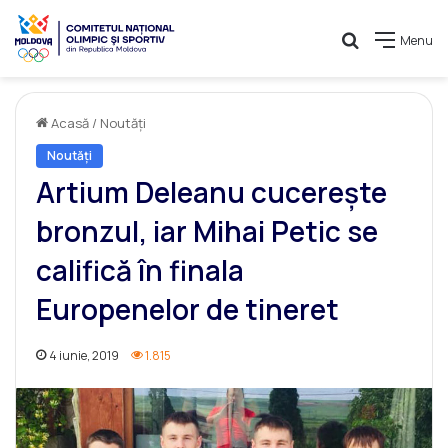
Caută
Menu
Acasă
/
Noutăți
Noutăți
Artium Deleanu cucerește
bronzul, iar Mihai Petic se
califică în finala
Europenelor de tineret
4 iunie, 2019
1.815