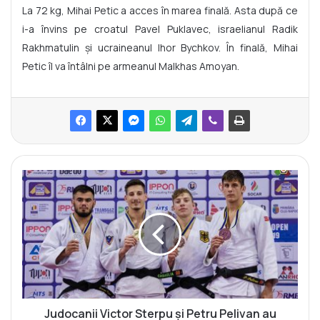
La 72 kg, Mihai Petic a acces în marea finală. Asta după ce
i-a învins pe croatul Pavel Puklavec, israelianul Radik
Rakhmatulin și ucraineanul Ihor Bychkov. În finală, Mihai
Petic îl va întâlni pe armeanul Malkhas Amoyan.
J
u
d
o
c
a
n
i
i
V
Judocanii Victor Sterpu și Petru Pelivan au