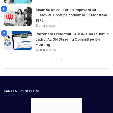
t
Acum 50 de ani, Larisa Popova și Iuri
Filatov au urcat pe podium la JO Montréal
1976
21 iulie, 2026
Partenerii Proiectului ALIGN s-au reunit în
cadrul ALIGN Steering Committee #4
Meeting
20 iulie, 2026
P
P
r
a
e
g
v
i
i
n
PARTENERII NOȘTRII
o
a
u
u
s
r