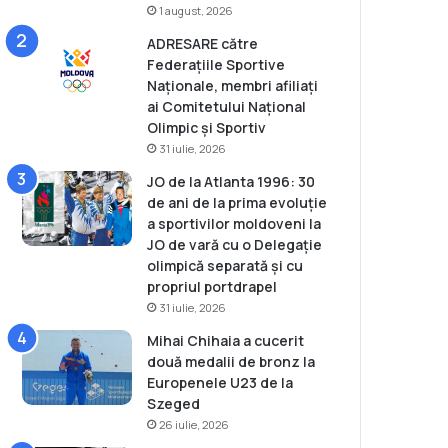
1 august, 2026
ADRESARE către
Federațiile Sportive
Naționale, membri afiliați
ai Comitetului Național
Olimpic și Sportiv
31 iulie, 2026
JO de la Atlanta 1996: 30
de ani de la prima evoluție
a sportivilor moldoveni la
JO de vară cu o Delegație
olimpică separată și cu
propriul portdrapel
31 iulie, 2026
Mihai Chihaia a cucerit
două medalii de bronz la
Europenele U23 de la
Szeged
26 iulie, 2026