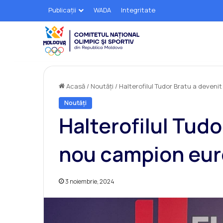
Publicații
WADA
Integritate
Acasă
/
Noutăți
/
Halterofilul Tudor Bratu a deven
Noutăți
Halterofilul Tudo
nou campion eur
3 noiembrie, 2024