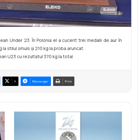
an Under 23. În Polonia el a cucerit trei medalii de aur în
la stilul smuls și 210 kg la proba aruncat.
n U23 cu rezultatul 370 kg la total.
X
Messenger
Print
C
r
i
t