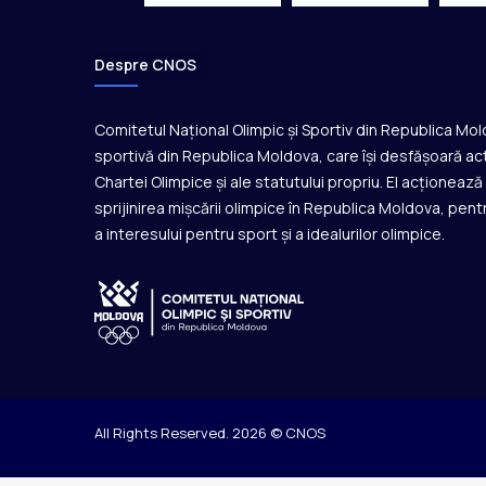
i
o
a
Despre CNOS
n
ă
e
Comitetul Național Olimpic și Sportiv din Republica Mo
u
sportivă din Republica Moldova, care își desfășoară act
r
Chartei Olimpice și ale statutului propriu. El acționeaz
o
sprijinirea mișcării olimpice în Republica Moldova, pentr
p
a interesului pentru sport și a idealurilor olimpice.
e
a
n
ă
U
n
d
e
r
All Rights Reserved. 2026 © CNOS
2
0