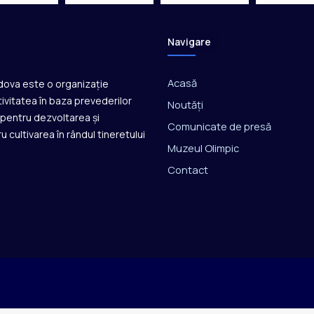
c
r
e
Navigare
d
i
t
Acasă
ldova este o organizație
a
ivitatea în baza prevederilor
Noutăți
ț
ă pentru dezvoltarea și
i
Comunicate de presă
u cultivarea în rândul tineretului
p
Muzeul Olimpic
e
n
Contact
t
r
u
M
i
l
a
n
o