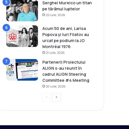
Serghei Mureico un titan
pe tărâmul luptelor
22 iulie, 2026
Acum 50 de ani, Larisa
Popova și Iuri Filatov au
urcat pe podium la JO
Montréal 1976
21 iulie, 2026
Partenerii Proiectului
ALIGN s-au reunit în
cadrul ALIGN Steering
Committee #4 Meeting
20 iulie, 2026
P
P
r
a
e
g
v
i