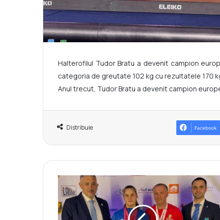
Halterofilul Tudor Bratu a devenit campion europe
categoria de greutate 102 kg cu rezultatele 170 kg 
Anul trecut, Tudor Bratu a devenit campion europea
Distribuie
Facebook
H
a
l
t