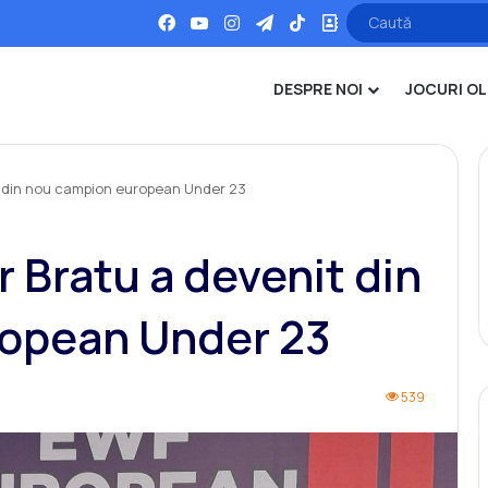
Facebook
YouTube
Instagram
Telegram
TikTok
Office
DESPRE NOI
JOCURI OL
it din nou campion european Under 23
r Bratu a devenit din
opean Under 23
539