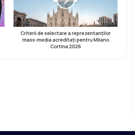
e
r
i
i
d
e
Criterii de selectare a reprezentanților
s
mass-media acreditați pentru Milano
e
Cortina 2026
l
e
c
t
a
r
e
a
r
e
p
r
e
z