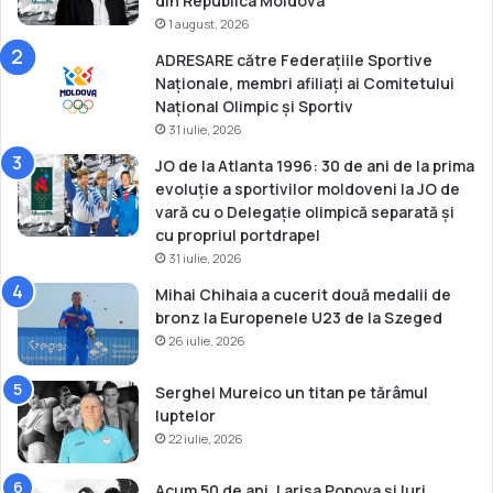
din Republica Moldova
r
b
1 august, 2026
2
a
ADRESARE către Federațiile Sportive
3
l
Naționale, membri afiliați ai Comitetului
c
Național Olimpic și Sportiv
a
31 iulie, 2026
n
i
JO de la Atlanta 1996: 30 de ani de la prima
c
evoluție a sportivilor moldoveni la JO de
l
vară cu o Delegație olimpică separată și
a
cu propriul portdrapel
t
31 iulie, 2026
i
Mihai Chihaia a cucerit două medalii de
r
bronz la Europenele U23 de la Szeged
c
26 iulie, 2026
u
a
r
Serghei Mureico un titan pe tărâmul
c
luptelor
u
22 iulie, 2026
l
î
Acum 50 de ani, Larisa Popova și Iuri