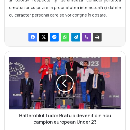
drepturilor cu privire la proprietatea intelectuală și datele
cu caracter personal care se vor conține în dosare.
H
a
l
t
e
r
o
f
i
l
Halterofilul Tudor Bratu a devenit din nou
u
campion european Under 23
l