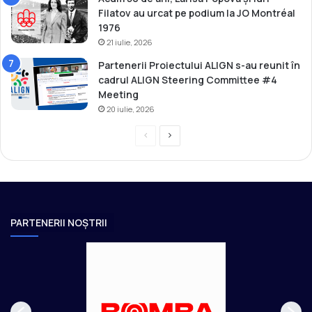
n
Filatov au urcat pe podium la JO Montréal
s
1976
a
21 iulie, 2026
l
Partenerii Proiectului ALIGN s-au reunit în
ă
cadrul ALIGN Steering Committee #4
Meeting
20 iulie, 2026
P
P
r
a
e
g
v
i
i
n
PARTENERII NOȘTRII
o
a
u
u
s
r
p
m
a
ă