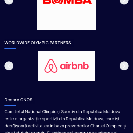
g
t
e
o
a
r
e
WORLDWIDE OLYMPIC PARTNERS
Despre CNOS
Comitetul Național Olimpic și Sportiv din Republica Moldova
este o organizație sportivă din Republica Moldova, care își
desfășoară activitatea în baza prevederilor Chartei Olimpice și
ale statutului propriu. El acționează pentru dezvoltarea și