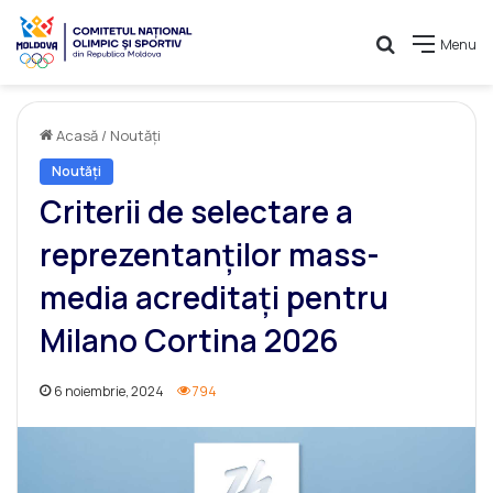
Caută
Menu
Acasă
/
Noutăți
Noutăți
Criterii de selectare a
reprezentanților mass-
media acreditați pentru
Milano Cortina 2026
6 noiembrie, 2024
794