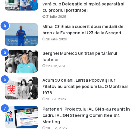
vară cu o Delegație olimpică separată și
cu propriul portdrapel
31 iulie, 2026
Mihai Chihaia a cucerit două medalii de
bronz la Europenele U23 de la Szeged
26 iulie, 2026
Serghei Mureico un titan pe tărâmul
luptelor
22 iulie, 2026
Acum 50 de ani, Larisa Popova și Iuri
Filatov au urcat pe podium la JO Montréal
1976
21 iulie, 2026
Partenerii Proiectului ALIGN s-au reunit în
cadrul ALIGN Steering Committee #4
Meeting
20 iulie, 2026