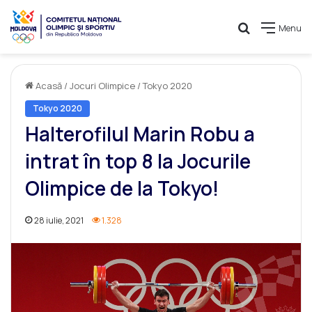
Caută
Menu
Acasă
/
Jocuri Olimpice
/
Tokyo 2020
Tokyo 2020
Halterofilul Marin Robu a
intrat în top 8 la Jocurile
Olimpice de la Tokyo!
28 iulie, 2021
1.328