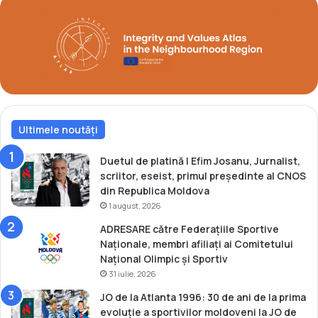
a
c
r
e
e
d
”
e
l
a
T
o
Ultimele noutăți
k
y
o
Duetul de platină | Efim Josanu, Jurnalist,
!
scriitor, eseist, primul președinte al CNOS
din Republica Moldova
1 august, 2026
ADRESARE către Federațiile Sportive
Naționale, membri afiliați ai Comitetului
Național Olimpic și Sportiv
31 iulie, 2026
JO de la Atlanta 1996: 30 de ani de la prima
evoluție a sportivilor moldoveni la JO de