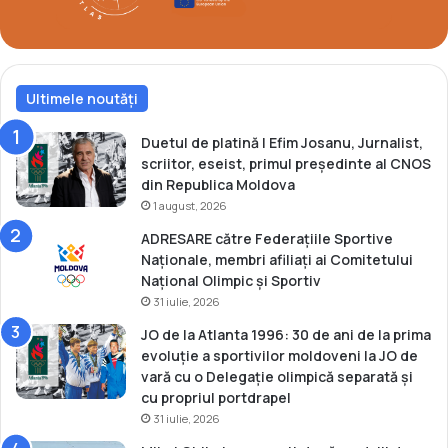
Ultimele noutăți
Duetul de platină | Efim Josanu, Jurnalist,
scriitor, eseist, primul președinte al CNOS
din Republica Moldova
1 august, 2026
ADRESARE către Federațiile Sportive
Naționale, membri afiliați ai Comitetului
Național Olimpic și Sportiv
31 iulie, 2026
JO de la Atlanta 1996: 30 de ani de la prima
evoluție a sportivilor moldoveni la JO de
vară cu o Delegație olimpică separată și
cu propriul portdrapel
31 iulie, 2026