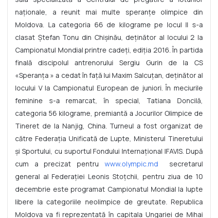
naționale, a reunit mai multe speranțe olimpice din
Moldova. La categoria 66 de kilograme pe locul II s-a
clasat Ștefan Tonu din Chișinău, deținător al locului 2 la
Campionatul Mondial printre cadeți, ediția 2016. În partida
finală discipolul antrenorului Sergiu Gurin de la CS
«Speranța » a cedat în față lui Maxim Salcuțan, deținător al
locului V la Campionatul European de juniori. În meciurile
feminine s-a remarcat, în special, Tatiana Doncilă,
categoria 56 kilograme, premiantă a Jocurilor Olimpice de
Tineret de la Nanjig, China. Turneul a fost organizat de
către Federația Unificată de Lupte, Ministerul Tineretului
și Sportului, cu suportul Fondului Internațional IFAVIS. După
cum a precizat pentru
www.olympic.md
secretarul
general al Federației Leonis Stoțchii, pentru ziua de 10
decembrie este programat Campionatul Mondial la lupte
libere la categoriile neolimpice de greutate. Republica
Moldova va fi reprezentată în capitala Ungariei de Mihai