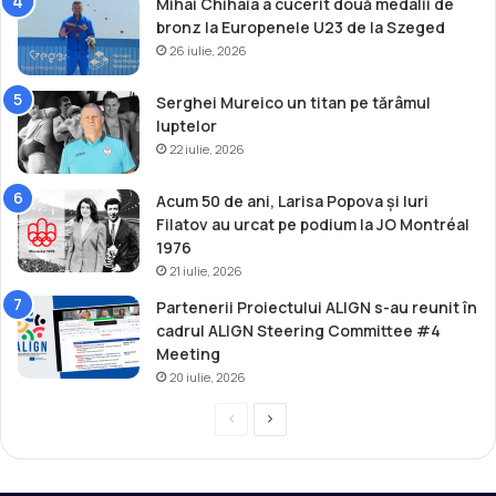
Mihai Chihaia a cucerit două medalii de
bronz la Europenele U23 de la Szeged
26 iulie, 2026
Serghei Mureico un titan pe tărâmul
luptelor
22 iulie, 2026
Acum 50 de ani, Larisa Popova și Iuri
Filatov au urcat pe podium la JO Montréal
1976
21 iulie, 2026
Partenerii Proiectului ALIGN s-au reunit în
cadrul ALIGN Steering Committee #4
Meeting
20 iulie, 2026
P
P
r
a
e
g