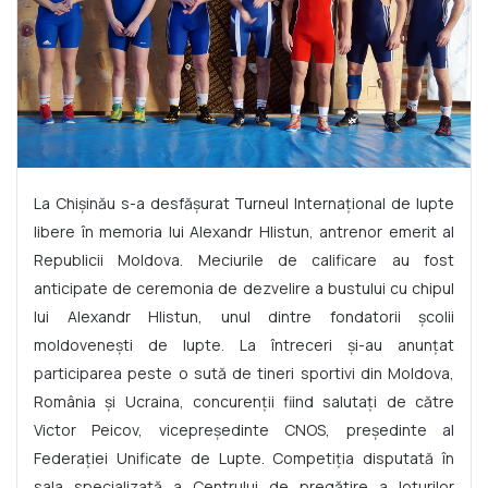
La Chișinău s-a desfășurat Turneul Internațional de lupte
libere în memoria lui Alexandr Hlistun, antrenor emerit al
Republicii Moldova. Meciurile de calificare au fost
anticipate de ceremonia de dezvelire a bustului cu chipul
lui Alexandr Hlistun, unul dintre fondatorii școlii
moldovenești de lupte. La întreceri și-au anunțat
participarea peste o sută de tineri sportivi din Moldova,
România și Ucraina, concurenții fiind salutați de către
Victor Peicov, vicepreședinte CNOS, președinte al
Federației Unificate de Lupte. Competiția disputată în
sala specializată a Centrului de pregătire a loturilor