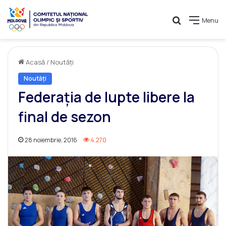
Caută
Menu
Acasă
/
Noutăți
Noutăți
Federația de lupte libere la
final de sezon
28 noiembrie, 2016
4.270