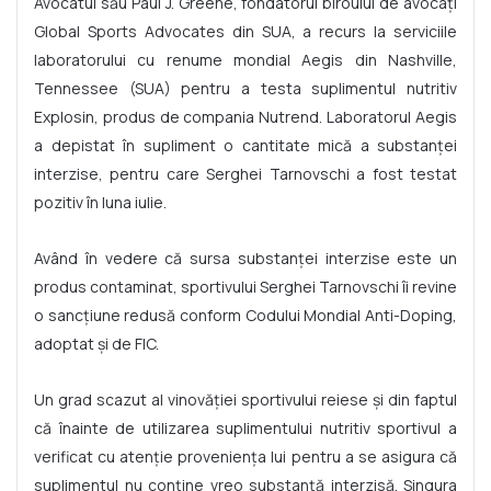
Avocatul său Paul J. Greene, fondatorul biroului de avocați
Global Sports Advocates din SUA, a recurs la serviciile
laboratorului cu renume mondial Aegis din Nashville,
Tennessee (SUA) pentru a testa suplimentul nutritiv
Explosin, produs de compania Nutrend. Laboratorul Aegis
a depistat în supliment o cantitate mică a substanței
interzise, pentru care Serghei Tarnovschi a fost testat
pozitiv în luna iulie.
Având în vedere că sursa substanței interzise este un
produs contaminat, sportivului Serghei Tarnovschi îi revine
o sancțiune redusă conform Codului Mondial Anti-Doping,
adoptat și de FIC.
Un grad scazut al vinovăției sportivului reiese și din faptul
că înainte de utilizarea suplimentului nutritiv sportivul a
verificat cu atenție proveniența lui pentru a se asigura că
suplimentul nu conține vreo substanță interzisă. Singura