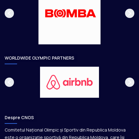
p
m
a
ă
g
t
e
o
a
r
e
WORLDWIDE OLYMPIC PARTNERS
Despre CNOS
Comitetul Național Olimpic și Sportiv din Republica Moldova
este o organizație sportivă din Republica Moldova, care își