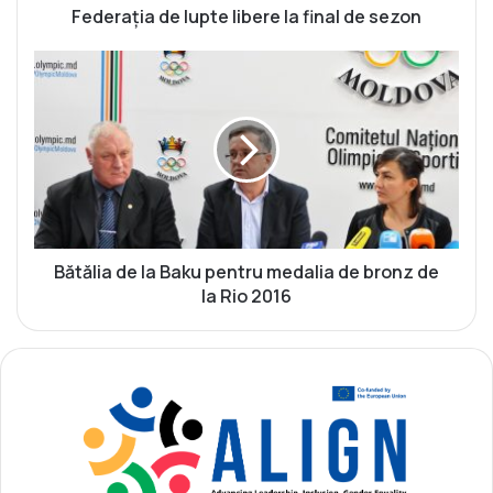
d
Federația de lupte libere la final de sezon
e
l
B
u
ă
p
t
t
ă
e
l
l
i
i
a
b
d
e
e
r
l
Bătălia de la Baku pentru medalia de bronz de
e
a
la Rio 2016
l
B
a
a
f
k
i
u
n
p
a
e
l
n
d
t