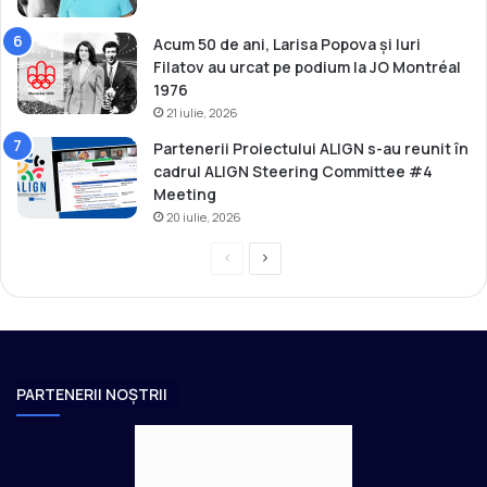
Acum 50 de ani, Larisa Popova și Iuri
Filatov au urcat pe podium la JO Montréal
1976
21 iulie, 2026
Partenerii Proiectului ALIGN s-au reunit în
cadrul ALIGN Steering Committee #4
Meeting
20 iulie, 2026
P
P
r
a
e
g
v
i
i
n
PARTENERII NOȘTRII
o
a
u
u
s
r