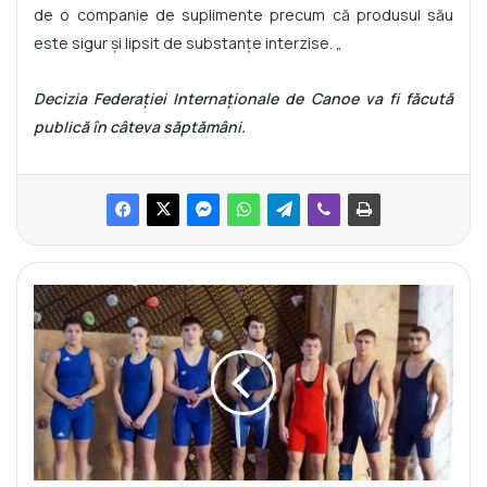
de o companie de suplimente precum că produsul său
este sigur și lipsit de substanțe interzise. „
Decizia Federației Internaționale de Canoe va fi făcută
publică în câteva săptămâni.
F
e
d
e
r
a
ț
i
a