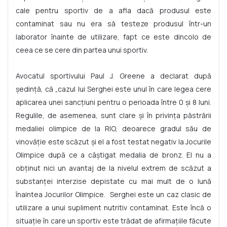
cale pentru sportiv de a afla dacă produsul este
contaminat sau nu era să testeze produsul într-un
laborator înainte de utilizare, fapt ce este dincolo de
ceea ce se cere din partea unui sportiv.
Avocatul sportivului Paul J. Greene a declarat după
ședință, că „cazul lui Serghei este unul în care legea cere
aplicarea unei sancțiuni pentru o perioada între 0 și 8 luni.
Regulile, de asemenea, sunt clare și în privința păstrării
medaliei olimpice de la RIO, deoarece gradul său de
vinovăție este scăzut și el a fost testat negativ la Jocurile
Olimpice după ce a câștigat medalia de bronz. El nu a
obținut nici un avantaj de la nivelul extrem de scăzut a
substanței interzise depistate cu mai mult de o lună
înaintea Jocurilor Olimpice. Serghei este un caz clasic de
utilizare a unui supliment nutritiv contaminat. Este încă o
situație în care un sportiv este trădat de afirmațiile făcute