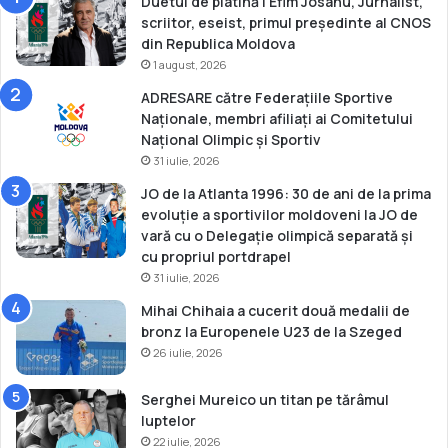
i
Duetul de platină | Efim Josanu, Jurnalist,
o
scriitor, eseist, primul președinte al CNOS
2
din Republica Moldova
0
1 august, 2026
1
ADRESARE către Federațiile Sportive
6
Naționale, membri afiliați ai Comitetului
Național Olimpic și Sportiv
31 iulie, 2026
JO de la Atlanta 1996: 30 de ani de la prima
evoluție a sportivilor moldoveni la JO de
vară cu o Delegație olimpică separată și
cu propriul portdrapel
31 iulie, 2026
Mihai Chihaia a cucerit două medalii de
bronz la Europenele U23 de la Szeged
26 iulie, 2026
Serghei Mureico un titan pe tărâmul
luptelor
22 iulie, 2026