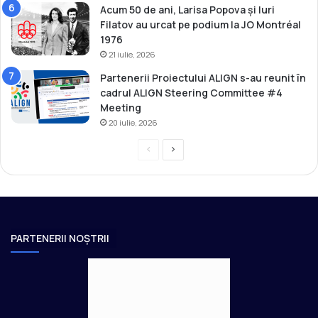
Acum 50 de ani, Larisa Popova și Iuri
Filatov au urcat pe podium la JO Montréal
1976
21 iulie, 2026
Partenerii Proiectului ALIGN s-au reunit în
cadrul ALIGN Steering Committee #4
Meeting
20 iulie, 2026
P
P
r
a
e
g
v
i
i
n
PARTENERII NOȘTRII
o
a
u
u
s
r
p
m