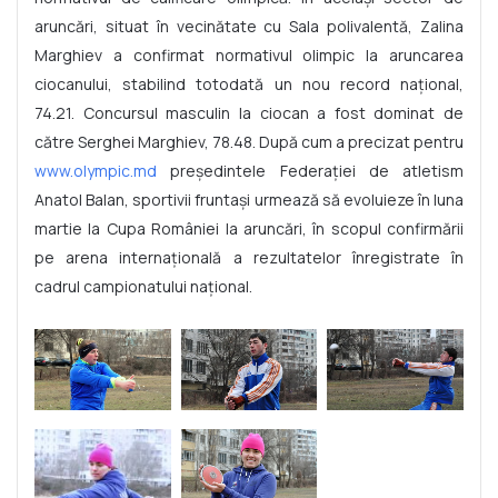
aruncări, situat în vecinătate cu Sala polivalentă, Zalina
Marghiev a confirmat normativul olimpic la aruncarea
ciocanului, stabilind totodată un nou record naţional,
74.21. Concursul masculin la ciocan a fost dominat de
către Serghei Marghiev, 78.48. După cum a precizat pentru
www.olympic.md
preşedintele Federaţiei de atletism
Anatol Balan, sportivii fruntaşi urmează să evoluieze în luna
martie la Cupa României la aruncări, în scopul confirmării
pe arena internaţională a rezultatelor înregistrate în
cadrul campionatului naţional.