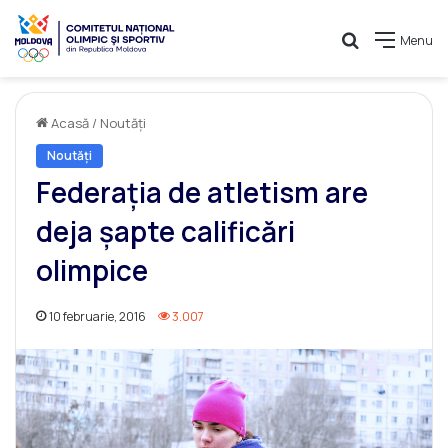
Caută
Menu
Acasă
/
Noutăți
Noutăți
Federaţia de atletism are
deja şapte calificări
olimpice
10 februarie, 2016
3.007