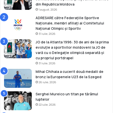
a
din Republica Moldova
n
1 august, 2026
a
ADRESARE către Federațiile Sportive
t
Naționale, membri afiliați ai Comitetului
a
Național Olimpic și Sportiv
ţ
31 iulie, 2026
i
e
JO de la Atlanta 1996: 30 de ani de la prima
evoluție a sportivilor moldoveni la JO de
vară cu o Delegație olimpică separată și
cu propriul portdrapel
31 iulie, 2026
Mihai Chihaia a cucerit două medalii de
bronz la Europenele U23 de la Szeged
26 iulie, 2026
Serghei Mureico un titan pe tărâmul
luptelor
22 iulie, 2026