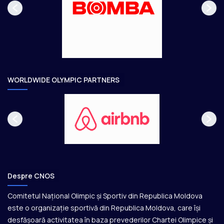
a
ă
g
t
e
o
a
r
e
WORLDWIDE OLYMPIC PARTNERS
Despre CNOS
Comitetul Național Olimpic și Sportiv din Republica Moldova
este o organizație sportivă din Republica Moldova, care își
desfășoară activitatea în baza prevederilor Chartei Olimpice și