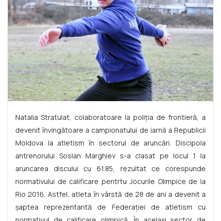
Natalia Stratulat, colaboratoare la poliţia de frontieră, a
devenit învingătoare a campionatului de iarnă a Republicii
Moldova la atletism în sectorul de aruncări. Discipola
antrenorului Soslan Marghiev s-a clasat pe locul 1 la
aruncarea discului cu 61.85, rezultat ce corespunde
normativului de calificare pentrtu Jocurile Olimpice de la
Rio 2016. Astfel, atleta în vârstă de 28 de ani a devenit a
şaptea reprezentantă de Federaţiei de atletism cu
normativul de calificare olimpică. În acelaşi sector de