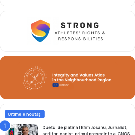
e
ş
a
s
e
t
i
t
l
u
r
i
n
a
ţ
i
o
n
Ultimele noutăți
a
l
e
Duetul de platină | Efim Josanu, Jurnalist,
l
scriitor, eseist, primul președinte al CNOS