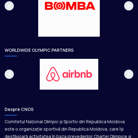
a
ă
g
t
e
o
a
r
e
WORLDWIDE OLYMPIC PARTNERS
Despre CNOS
Comitetul Național Olimpic și Sportiv din Republica Moldova
este o organizație sportivă din Republica Moldova, care își
desfășoară activitatea în baza prevederilor Chartei Olimpice și