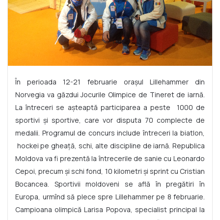
În perioada 12-21 februarie oraşul Lillehammer din
Norvegia va găzdui Jocurile Olimpice de Tineret de iarnă.
La întreceri se aşteaptă participarea a peste 1000 de
sportivi şi sportive, care vor disputa 70 complecte de
medalii. Programul de concurs include întreceri la biatlon,
hockei pe gheaţă, schi, alte discipline de iarnă. Republica
Moldova va fi prezentă la întrecerile de sanie cu Leonardo
Cepoi, precum şi schi fond, 10 kilometri şi sprint cu Cristian
Bocancea. Sportivii moldoveni se află în pregătiri în
Europa, urmînd să plece spre Lillehammer pe 8 februarie.
Campioana olimpică Larisa Popova, specialist principal la