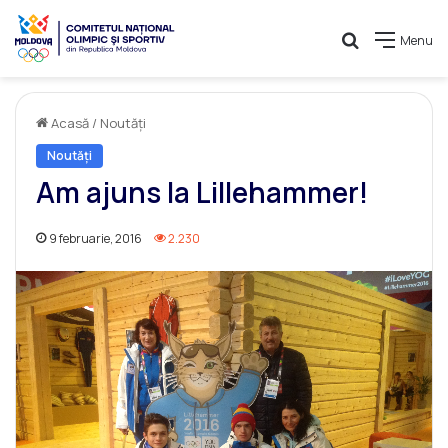
Caută
Menu
Acasă
/
Noutăți
Noutăți
Am ajuns la Lillehammer!
9 februarie, 2016
2.230