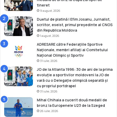
l
tineret
i
9 august, 2026
m
Duetul de platină | Efim Josanu, Jurnalist,
p
scriitor, eseist, primul președinte al CNOS
i
din Republica Moldova
c
1 august, 2026
e
ADRESARE către Federațiile Sportive
Naționale, membri afiliați ai Comitetului
Național Olimpic și Sportiv
31 iulie, 2026
JO de la Atlanta 1996: 30 de ani de la prima
evoluție a sportivilor moldoveni la JO de
vară cu o Delegație olimpică separată și
cu propriul portdrapel
31 iulie, 2026
Mihai Chihaia a cucerit două medalii de
bronz la Europenele U23 de la Szeged
26 iulie, 2026