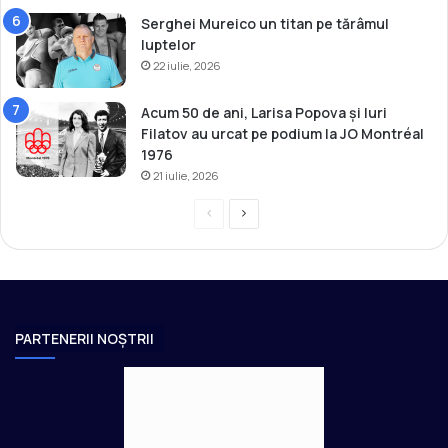
Serghei Mureico un titan pe tărâmul
luptelor
22 iulie, 2026
Acum 50 de ani, Larisa Popova și Iuri
Filatov au urcat pe podium la JO Montréal
1976
21 iulie, 2026
P
P
r
a
e
g
v
i
i
n
PARTENERII NOȘTRII
o
a
u
u
s
r
p
m