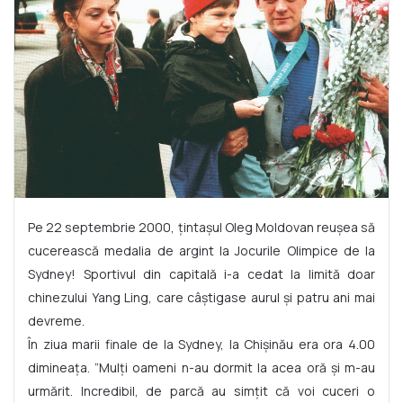
Pe 22 septembrie 2000, țintașul Oleg Moldovan reușea să
cucerească medalia de argint la Jocurile Olimpice de la
Sydney! Sportivul din capitală i-a cedat la limită doar
chinezului Yang Ling, care câștigase aurul și patru ani mai
devreme.
În ziua marii finale de la Sydney, la Chișinău era ora 4.00
dimineața. ”Mulți oameni n-au dormit la acea oră și m-au
urmărit. Incredibil, de parcă au simțit că voi cuceri o