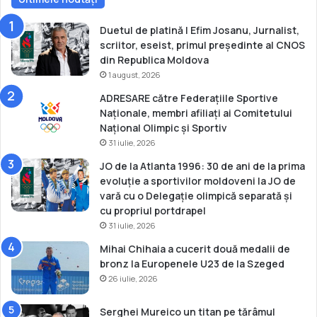
p
t
Duetul de platină | Efim Josanu, Jurnalist,
e
scriitor, eseist, primul președinte al CNOS
m
din Republica Moldova
b
1 august, 2026
r
ADRESARE către Federațiile Sportive
i
Naționale, membri afiliați ai Comitetului
e
Național Olimpic și Sportiv
2
31 iulie, 2026
0
2
JO de la Atlanta 1996: 30 de ani de la prima
0
evoluție a sportivilor moldoveni la JO de
c
vară cu o Delegație olimpică separată și
u
cu propriul portdrapel
p
31 iulie, 2026
r
Mihai Chihaia a cucerit două medalii de
i
bronz la Europenele U23 de la Szeged
v
26 iulie, 2026
i
r
e
Serghei Mureico un titan pe tărâmul