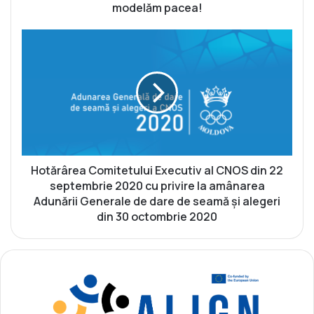
a
modelăm pacea!
ț
i
H
o
o
n
t
a
ă
l
r
ă
â
a
r
P
e
ă
a
c
C
Hotărârea Comitetului Executiv al CNOS din 22
i
o
septembrie 2020 cu privire la amânarea
i
m
Adunării Generale de dare de seamă și alegeri
2
i
din 30 octombrie 2020
0
t
2
e
0
t
-
u
Î
l
m
u