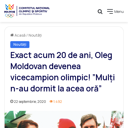
Caută
Menu
Acasă
/
Noutăți
Noutăți
Exact acum 20 de ani, Oleg
Moldovan devenea
vicecampion olimpic! ”Mulți
n-au dormit la acea oră”
22 septembrie, 2020
1.492