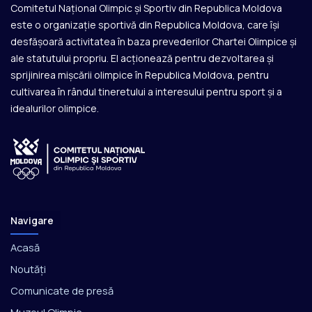
Comitetul Național Olimpic și Sportiv din Republica Moldova
e
este o organizație sportivă din Republica Moldova, care își
g
desfășoară activitatea în baza prevederilor Chartei Olimpice și
e
r
ale statutului propriu. El acționează pentru dezvoltarea și
i
sprijinirea mișcării olimpice în Republica Moldova, pentru
d
cultivarea în rândul tineretului a interesului pentru sport și a
i
idealurilor olimpice.
n
3
0
o
c
t
o
m
Navigare
b
r
Acasă
i
Noutăți
e
Comunicate de presă
2
0
Muzeul Olimpic