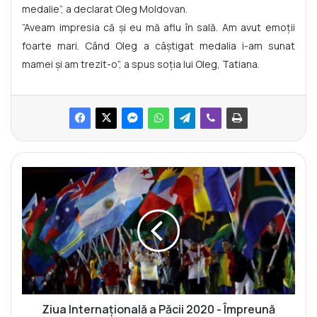
medalie”, a declarat Oleg Moldovan.
”Aveam impresia că și eu mă aflu în sală. Am avut emoții
foarte mari. Când Oleg a câștigat medalia i-am sunat
mamei și am trezit-o”, a spus soția lui Oleg, Tatiana.
Z
i
u
a
I
n
t
e
r
n
Ziua Internațională a Păcii 2020 - Împreună