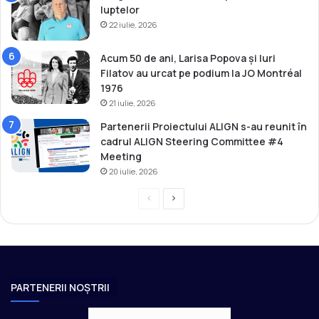
l
luptelor
a
22 iulie, 2026
a
m
Acum 50 de ani, Larisa Popova și Iuri
â
Filatov au urcat pe podium la JO Montréal
n
1976
a
21 iulie, 2026
r
Partenerii Proiectului ALIGN s-au reunit în
e
cadrul ALIGN Steering Committee #4
a
Meeting
A
d
20 iulie, 2026
u
P
P
n
ă
r
a
r
e
g
i
v
i
i
G
i
n
PARTENERII NOȘTRII
e
o
a
n
u
u