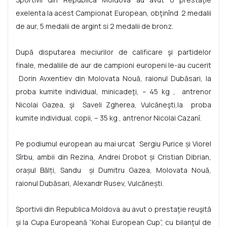
exelenta la acest Campionat European, obţinînd 2 medalii
de aur, 5 medalii de argint si 2 medalii de bronz.
După disputarea meciurilor de calificare şi partidelor
finale, medaliile de aur de campioni europeni le-au cucerit
Dorin Avxentiev din Molovata Nouă, raionul Dubăsari, la
proba kumite individual, minicadeţi, – 45 kg , antrenor
Nicolai Gazea, şi Saveli Zgherea, Vulcăneşti,la proba
kumite individual, copii, – 35 kg , antrenor Nicolai Cazanî.
Pe podiumul european au mai urcat Sergiu Purice şi Viorel
Sîrbu, ambii din Rezina, Andrei Drobot şi Cristian Dibrian,
oraşul Bălţi, Sandu şi Dumitru Gazea, Molovata Nouă,
raionul Dubăsari, Alexandr Rusev, Vulcăneşti.
Sportivii din Republica Moldova au avut o prestaţie reuşită
şi la Cupa Europeană ”Kohai European Cup”, cu bilanţul de