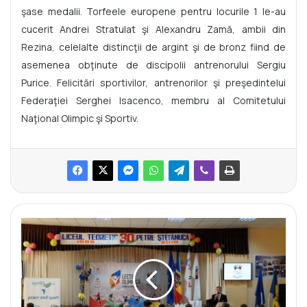
şase medalii. Torfeele europene pentru locurile 1 le-au
cucerit Andrei Stratulat şi Alexandru Zamă, ambii din
Rezina, celelalte distincţii de argint şi de bronz fiind de
asemenea obţinute de discipolii antrenorului Sergiu
Purice. Felicitări sportivilor, antrenorilor şi preşedintelui
Federaţiei Serghei Isacenco, membru al Comitetului
Naţional Olimpic şi Sportiv.
L
e
c
ţ
i
e