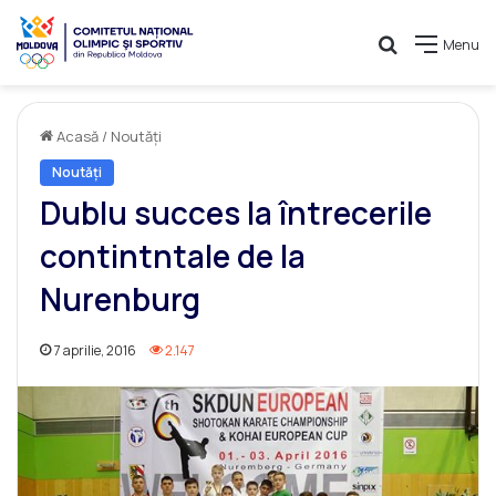
Caută
Menu
Acasă
/
Noutăți
Noutăți
Dublu succes la întrecerile
contintntale de la
Nurenburg
7 aprilie, 2016
2.147