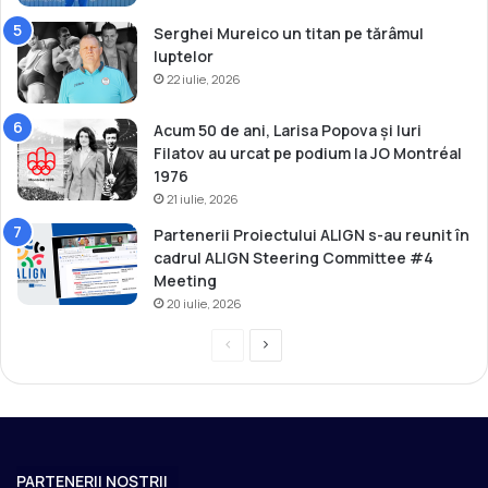
i
a
Serghei Mureico un titan pe tărâmul
ț
luptelor
ă
22 iulie, 2026
Acum 50 de ani, Larisa Popova și Iuri
Filatov au urcat pe podium la JO Montréal
1976
21 iulie, 2026
Partenerii Proiectului ALIGN s-au reunit în
cadrul ALIGN Steering Committee #4
Meeting
20 iulie, 2026
P
P
r
a
e
g
v
i
i
n
PARTENERII NOȘTRII