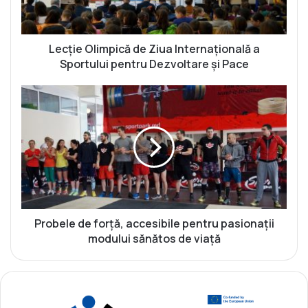
O
l
i
m
Lecţie Olimpică de Ziua Internațională a
p
Sportului pentru Dezvoltare și Pace
i
c
P
ă
r
d
o
e
b
Z
e
i
l
u
e
a
d
I
e
n
f
Probele de forţă, accesibile pentru pasionaţii
t
o
modului sănătos de viață
e
r
r
ţ
n
ă
a
,
ț