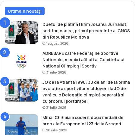
u
a
D
Ultimele noutăți
ţ
e
i
z
i
Duetul de platină | Efim Josanu, Jurnalist,
v
m
scriitor, eseist, primul președinte al CNOS
o
o
din Republica Moldova
l
d
1 august, 2026
t
u
ADRESARE către Federațiile Sportive
a
l
Naționale, membri afiliați ai Comitetului
r
u
Național Olimpic și Sportiv
e
i
31 iulie, 2026
ș
s
i
ă
JO de la Atlanta 1996: 30 de ani de la prima
P
n
evoluție a sportivilor moldoveni la JO de
a
ă
vară cu o Delegație olimpică separată și
c
t
cu propriul portdrapel
e
o
31 iulie, 2026
s
Mihai Chihaia a cucerit două medalii de
d
bronz la Europenele U23 de la Szeged
e
26 iulie, 2026
v