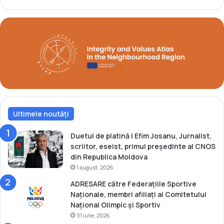
u
d
l
e
l
i
a
m
M
p
o
l
n
i
d
c
i
a
a
r
l
Ultimele noutăți
e
e
!
Duetul de platină | Efim Josanu, Jurnalist,
scriitor, eseist, primul președinte al CNOS
din Republica Moldova
1 august, 2026
ADRESARE către Federațiile Sportive
Naționale, membri afiliați ai Comitetului
Național Olimpic și Sportiv
31 iulie, 2026