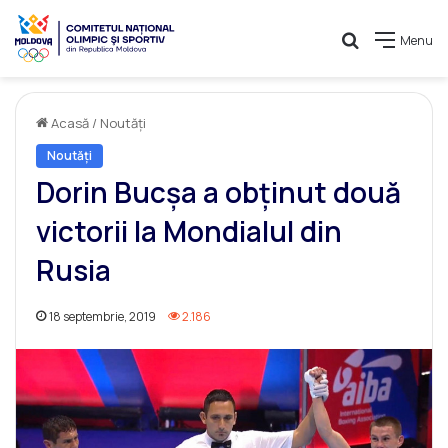
Caută
Menu
Acasă
/
Noutăți
Noutăți
Dorin Bucșa a obținut două
victorii la Mondialul din
Rusia
18 septembrie, 2019
2.186