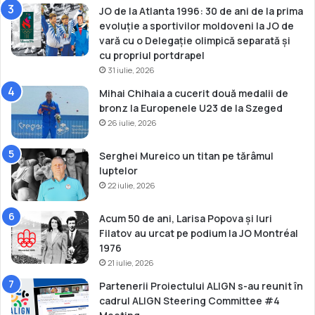
JO de la Atlanta 1996: 30 de ani de la prima
evoluție a sportivilor moldoveni la JO de
vară cu o Delegație olimpică separată și
cu propriul portdrapel
31 iulie, 2026
Mihai Chihaia a cucerit două medalii de
bronz la Europenele U23 de la Szeged
26 iulie, 2026
Serghei Mureico un titan pe tărâmul
luptelor
22 iulie, 2026
Acum 50 de ani, Larisa Popova și Iuri
Filatov au urcat pe podium la JO Montréal
1976
21 iulie, 2026
Partenerii Proiectului ALIGN s-au reunit în
cadrul ALIGN Steering Committee #4