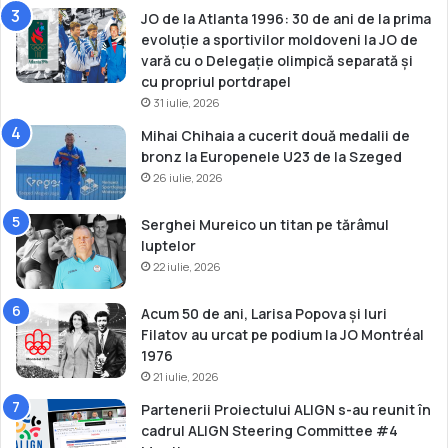
e
JO de la Atlanta 1996: 30 de ani de la prima
t
evoluție a sportivilor moldoveni la JO de
vară cu o Delegație olimpică separată și
cu propriul portdrapel
31 iulie, 2026
Mihai Chihaia a cucerit două medalii de
bronz la Europenele U23 de la Szeged
26 iulie, 2026
Serghei Mureico un titan pe tărâmul
luptelor
22 iulie, 2026
Acum 50 de ani, Larisa Popova și Iuri
Filatov au urcat pe podium la JO Montréal
1976
21 iulie, 2026
Partenerii Proiectului ALIGN s-au reunit în
cadrul ALIGN Steering Committee #4