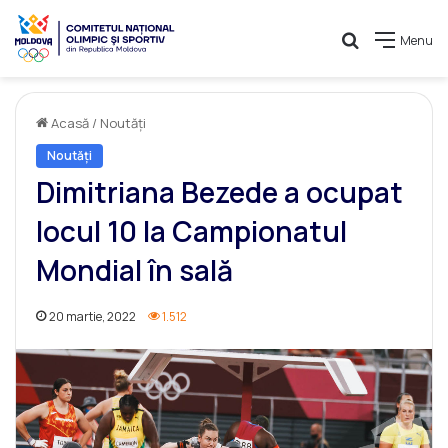
Caută
Menu
Acasă
/
Noutăți
Noutăți
Dimitriana Bezede a ocupat
locul 10 la Campionatul
Mondial în sală
20 martie, 2022
1.512