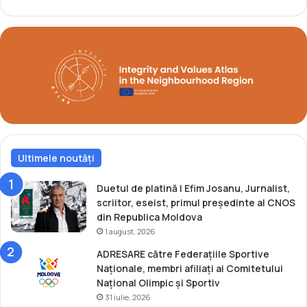
i
O
g
l
a
i
t
m
C
p
u
p
a
E
u
r
Ultimele noutăți
o
p
e
Duetul de platină | Efim Josanu, Jurnalist,
i
scriitor, eseist, primul președinte al CNOS
d
din Republica Moldova
e
1 august, 2026
t
ADRESARE către Federațiile Sportive
i
Naționale, membri afiliați ai Comitetului
n
Național Olimpic și Sportiv
e
31 iulie, 2026
r