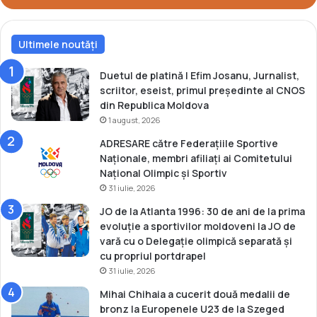
u
l
u
Ultimele noutăți
i
d
Duetul de platină | Efim Josanu, Jurnalist,
e
scriitor, eseist, primul președinte al CNOS
l
din Republica Moldova
u
1 august, 2026
p
ADRESARE către Federațiile Sportive
t
Naționale, membri afiliați ai Comitetului
e
Național Olimpic și Sportiv
f
31 iulie, 2026
e
m
JO de la Atlanta 1996: 30 de ani de la prima
i
evoluție a sportivilor moldoveni la JO de
n
vară cu o Delegație olimpică separată și
i
cu propriul portdrapel
n
31 iulie, 2026
e
Mihai Chihaia a cucerit două medalii de
bronz la Europenele U23 de la Szeged