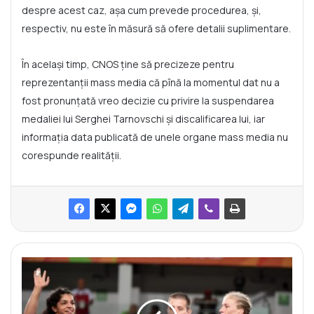
despre acest caz, așa cum prevede procedurea, și,
respectiv, nu este în măsură să ofere detalii suplimentare.
În același timp, CNOS ține să precizeze pentru
reprezentanții mass media că pînă la momentul dat nu a
fost pronunțată vreo decizie cu privire la suspendarea
medaliei lui Serghei Tarnovschi și discalificarea lui, iar
informația data publicată de unele organe mass media nu
corespunde realității.
M
a
r
i