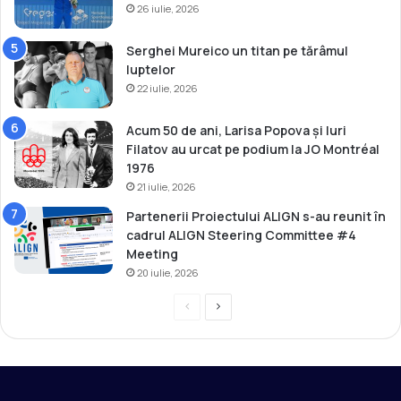
26 iulie, 2026
Serghei Mureico un titan pe tărâmul
luptelor
22 iulie, 2026
Acum 50 de ani, Larisa Popova și Iuri
Filatov au urcat pe podium la JO Montréal
1976
21 iulie, 2026
Partenerii Proiectului ALIGN s-au reunit în
cadrul ALIGN Steering Committee #4
Meeting
20 iulie, 2026
P
P
r
a
e
g
v
i