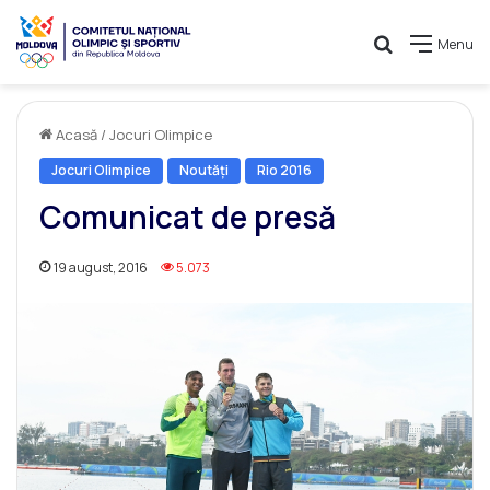
Caută
Menu
Acasă
/
Jocuri Olimpice
Jocuri Olimpice
Noutăți
Rio 2016
Comunicat de presă
19 august, 2016
5.073