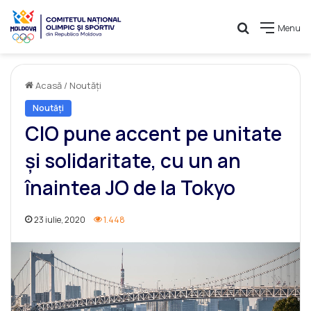
Caută
Menu
Acasă
/
Noutăți
Noutăți
CIO pune accent pe unitate
și solidaritate, cu un an
înaintea JO de la Tokyo
23 iulie, 2020
1.448