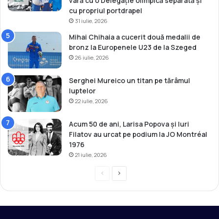
vară cu o Delegație olimpică separată și
cu propriul portdrapel
31 iulie, 2026
Mihai Chihaia a cucerit două medalii de
bronz la Europenele U23 de la Szeged
26 iulie, 2026
Serghei Mureico un titan pe tărâmul
luptelor
22 iulie, 2026
Acum 50 de ani, Larisa Popova și Iuri
Filatov au urcat pe podium la JO Montréal
1976
21 iulie, 2026
P
P
r
a
e
g
v
i