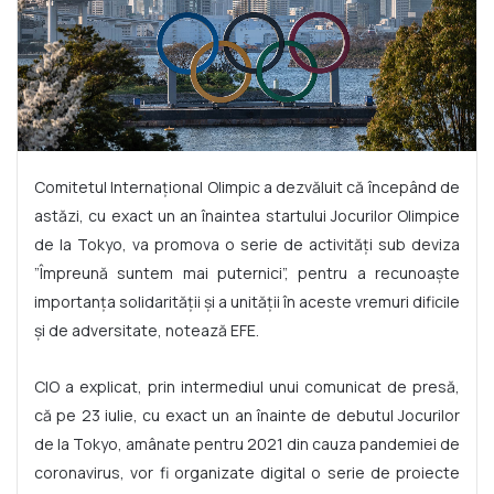
Comitetul Internaţional Olimpic a dezvăluit că începând de
astăzi, cu exact un an înaintea startului Jocurilor Olimpice
de la Tokyo, va promova o serie de activităţi sub deviza
”Împreună suntem mai puternici”, pentru a recunoaşte
importanţa solidarităţii şi a unităţii în aceste vremuri dificile
şi de adversitate, notează EFE.
CIO a explicat, prin intermediul unui comunicat de presă,
că pe 23 iulie, cu exact un an înainte de debutul Jocurilor
de la Tokyo, amânate pentru 2021 din cauza pandemiei de
coronavirus, vor fi organizate digital o serie de proiecte