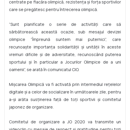
centrate pe flacăra olimpică, rezistenţa şi forţa sportivilor
care se pregătesc pentru întrecerea olimpică.
”Sunt planificate o serie de activităţi care să
sărbătorească această ocazie, sub mesajul devizei
olimpice ”Împreună suntem mai puternici”, care
recunoaşte importanţa solidarităţii şi unităţii în aceste
vremuri dificile şi de adversitate, recunoscând puterea
sportului şi în particular a Jocurilor Olimpice de a uni
oamenii”, se arată în comunicatul CIO.
Mişcarea Olimpică va fi activată prin intermediul reţelelor
digitale şi a celor de socializare în următoarele zile, pentru
a-şi arăta susţinerea faţă de toţi sportivii şi comitetul
japonez de organizare.
Comitetul de organizare a JO 2020 va transmite un
videoclip cu mesaje de respect şi gratitudine pentru toţi