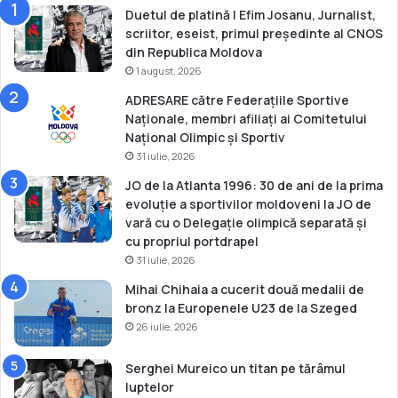
s
Duetul de platină | Efim Josanu, Jurnalist,
2
scriitor, eseist, primul președinte al CNOS
0
din Republica Moldova
2
1 august, 2026
4
ADRESARE către Federațiile Sportive
Naționale, membri afiliați ai Comitetului
Național Olimpic și Sportiv
31 iulie, 2026
JO de la Atlanta 1996: 30 de ani de la prima
evoluție a sportivilor moldoveni la JO de
vară cu o Delegație olimpică separată și
cu propriul portdrapel
31 iulie, 2026
Mihai Chihaia a cucerit două medalii de
bronz la Europenele U23 de la Szeged
26 iulie, 2026
Serghei Mureico un titan pe tărâmul
luptelor