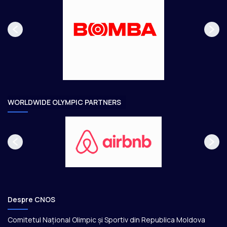
s
r
p
m
a
ă
g
t
e
o
a
r
e
WORLDWIDE OLYMPIC PARTNERS
Despre CNOS
Comitetul Național Olimpic și Sportiv din Republica Moldova