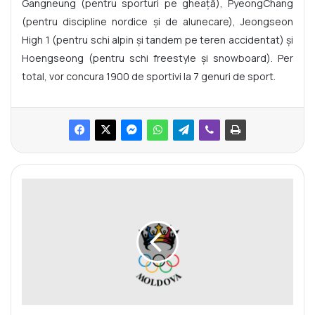
Gangneung (pentru sporturi pe gheață), PyeongChang
(pentru discipline nordice și de alunecare), Jeongseon
High 1 (pentru schi alpin și tandem pe teren accidentat) și
Hoengseong (pentru schi freestyle și snowboard). Per
total, vor concura 1900 de sportivi la 7 genuri de sport.
C
o
m
i
t
e
t
u
l