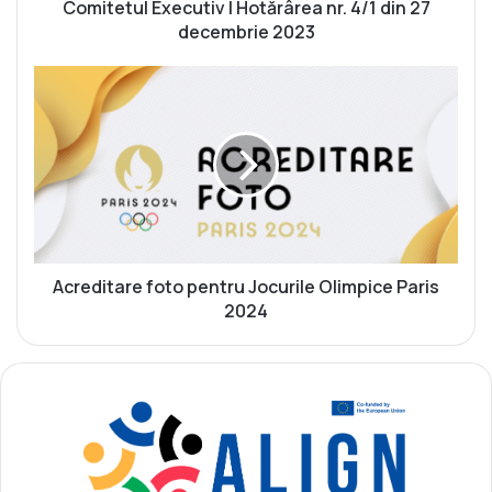
E
Comitetul Executiv | Hotărârea nr. 4/1 din 27
x
decembrie 2023
e
c
A
u
c
t
r
i
e
v
d
|
i
H
t
o
a
t
r
ă
e
Acreditare foto pentru Jocurile Olimpice Paris
r
f
2024
â
o
r
t
e
o
a
p
n
e
r
n
.
t
4