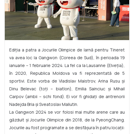
Ediția a patra a Jocurile Olimpice de Iarnă pentru Tineret
va avea loc la Gangwon (Coreea de Sud), în perioada 19
ianuarie – 1 februarie 2024. La fel ca la Lausanne (Elveția),
în 2020, Republica Moldova va fi reprezentată de 5
sportivi. Este vorba de Vladislav Maistrov, Arina Rusu și
Dinu Belevac (toți – biatlon), Emilia Sainciuc și Mihail
Carpov (ambii – schi fond). Ei vor fi ghidați de antrenorii
Nadejda Bria și Sveatoslav Maliutin.
La Gangwon 2024 se vor folosi mai multe arene care au
găzduit și Jocurile Olimpice din 2018, de la PyeongChang.
Jocurile au fost programate a se desfășura în patru locații: