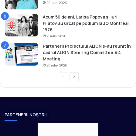
22 iulie, 2026
Acum 50 de ani, Larisa Popova și Iuri
Filatov au urcat pe podium la JO Montréal
1976
21 iulie, 2026
Partenerii Proiectului ALIGN s-au reunit în
cadrul ALIGN Steering Committee #4
Meeting
20 iulie, 2026
P
P
r
a
e
g
v
i
i
n
PARTENERII NOȘTRII
o
a
u
u