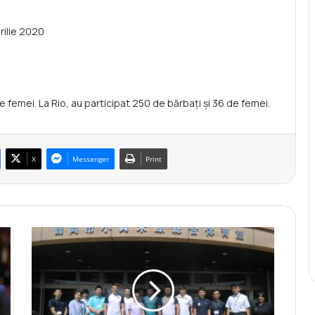
rilie 2020
 femei. La Rio, au participat 250 de bărbați și 36 de femei.
X
Messenger
Print
C
a
n
t
o
n