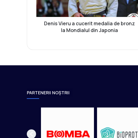
i
e
r
u
Denis Vieru a cucerit medalia de bronz
a
la Mondialul din Japonia
c
u
c
e
r
i
t
m
e
PARTENERII NOȘTRII
d
a
l
i
a
d
e