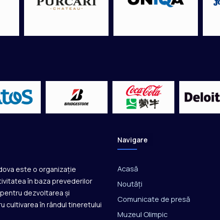
a
l
ă
î
n
J
a
p
o
n
i
a
p
e
Navigare
n
t
r
Acasă
ldova este o organizație
u
ivitatea în baza prevederilor
Noutăți
s
ă pentru dezvoltarea și
p
Comunicate de presă
u cultivarea în rândul tineretului
o
Muzeul Olimpic
r