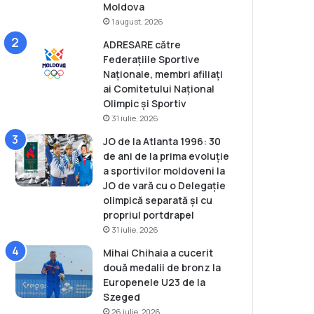
Moldova
1 august, 2026
ADRESARE către
Federațiile Sportive
Naționale, membri afiliați
ai Comitetului Național
Olimpic și Sportiv
31 iulie, 2026
JO de la Atlanta 1996: 30
de ani de la prima evoluție
a sportivilor moldoveni la
JO de vară cu o Delegație
olimpică separată și cu
propriul portdrapel
31 iulie, 2026
Mihai Chihaia a cucerit
două medalii de bronz la
Europenele U23 de la
Szeged
26 iulie, 2026