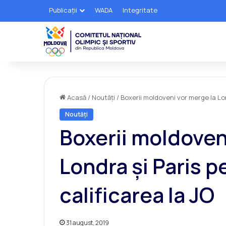
Publicații
WADA
Integritate
Acasă
/
Noutăți
/
Boxerii moldoveni vor merge la Lon
Noutăți
Boxerii moldoven
Londra și Paris p
calificarea la JO
31 august, 2019