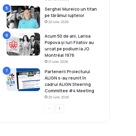
Serghei Mureico un titan
pe tărâmul luptelor
22 iulie, 2026
Acum 50 de ani, Larisa
Popova și Iuri Filatov au
urcat pe podium la JO
Montréal 1976
21 iulie, 2026
Partenerii Proiectului
ALIGN s-au reunit în
cadrul ALIGN Steering
Committee #4 Meeting
20 iulie, 2026
P
P
r
a
e
g
v
i