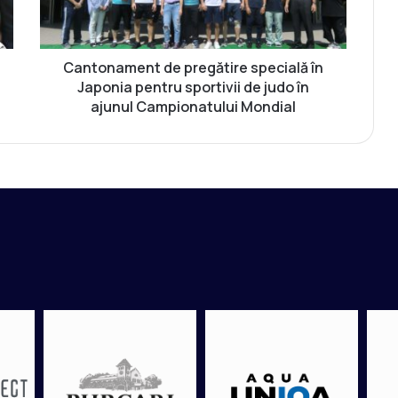
a
m
e
n
Cantonament de pregătire specială în
t
Japonia pentru sportivii de judo în
d
ajunul Campionatului Mondial
e
p
r
e
g
ă
t
i
r
e
s
p
e
c
i