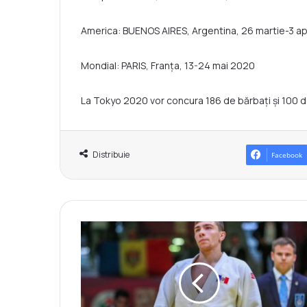
America: BUENOS AIRES, Argentina, 26 martie-3 ap
Mondial: PARIS, Franța, 13-24 mai 2020
La Tokyo 2020 vor concura 186 de bărbați și 100 de
Distribuie
Facebook
D
e
n
i
s
V