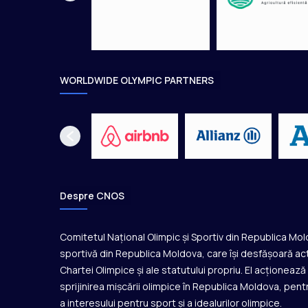
b
r
o
n
z
l
WORLDWIDE OLYMPIC PARTNERS
a
M
o
n
d
i
a
l
Despre CNOS
u
l
d
Comitetul Național Olimpic și Sportiv din Republica Mo
i
sportivă din Republica Moldova, care își desfășoară act
n
Chartei Olimpice și ale statutului propriu. El acționeaz
J
sprijinirea mișcării olimpice în Republica Moldova, pentr
a
a interesului pentru sport și a idealurilor olimpice.
p