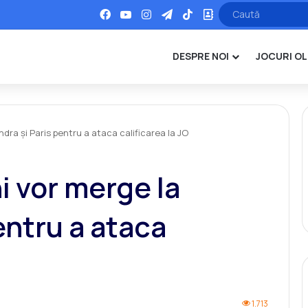
Facebook
YouTube
Instagram
Telegram
TikTok
Office
DESPRE NOI
JOCURI OL
dra și Paris pentru a ataca calificarea la JO
i vor merge la
entru a ataca
1.713