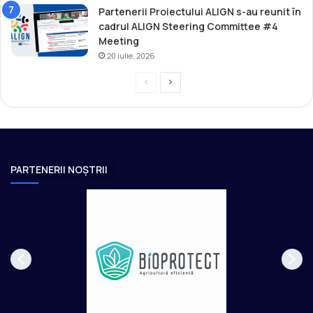
Partenerii Proiectului ALIGN s-au reunit în
cadrul ALIGN Steering Committee #4
Meeting
20 iulie, 2026
P
P
r
a
e
g
v
i
i
n
PARTENERII NOȘTRII
o
a
u
u
s
r
p
m
a
ă
g
t
e
o