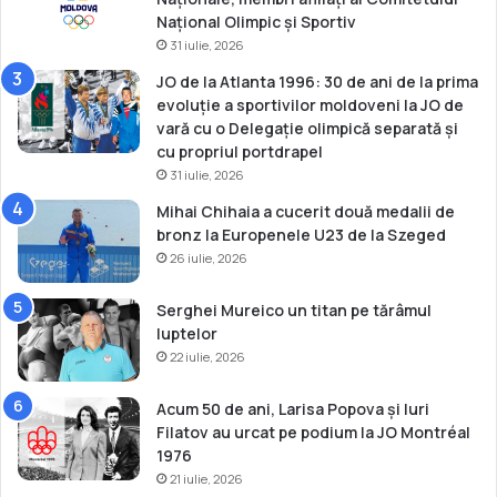
e
Național Olimpic și Sportiv
t
31 iulie, 2026
e
r
JO de la Atlanta 1996: 30 de ani de la prima
s
evoluție a sportivilor moldoveni la JO de
b
vară cu o Delegație olimpică separată și
u
cu propriul portdrapel
r
31 iulie, 2026
g
Mihai Chihaia a cucerit două medalii de
bronz la Europenele U23 de la Szeged
26 iulie, 2026
Serghei Mureico un titan pe tărâmul
luptelor
22 iulie, 2026
Acum 50 de ani, Larisa Popova și Iuri
Filatov au urcat pe podium la JO Montréal
1976
21 iulie, 2026