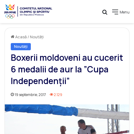
Caută
Menu
Acasă
/
Noutăți
Noutăți
Boxerii moldoveni au cucerit
6 medalii de aur la ”Cupa
Independenții”
19 septembrie, 2017
2.129