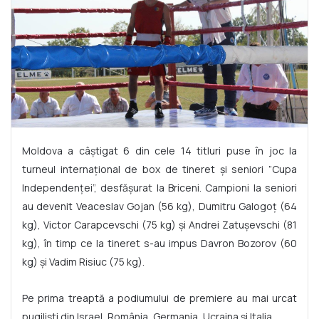
Moldova a câștigat 6 din cele 14 titluri puse în joc la
turneul internațional de box de tineret și seniori ”Cupa
Independenței”, desfășurat la Briceni. Campioni la seniori
au devenit Veaceslav Gojan (56 kg), Dumitru Galogoț (64
kg), Victor Carapcevschi (75 kg) și Andrei Zatușevschi (81
kg), în timp ce la tineret s-au impus Davron Bozorov (60
kg) și Vadim Risiuc (75 kg).
Pe prima treaptă a podiumului de premiere au mai urcat
pugiliști din Israel, România, Germania, Ucraina și Italia.