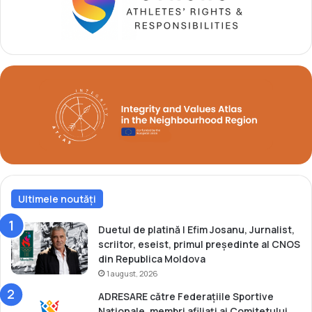
l
a
t
u
r
n
e
u
l
A
T
P
d
Ultimele noutăți
i
n
S
Duetul de platină | Efim Josanu, Jurnalist,
a
scriitor, eseist, primul președinte al CNOS
n
din Republica Moldova
k
1 august, 2026
t
ADRESARE către Federațiile Sportive
P
Naționale, membri afiliați ai Comitetului