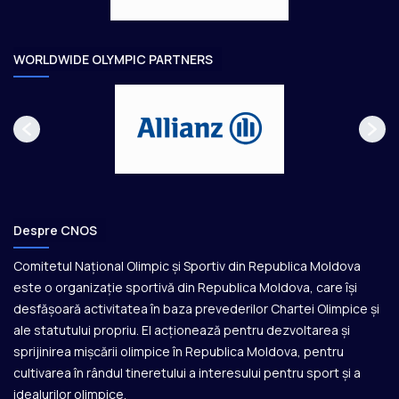
a
r
e
WORLDWIDE OLYMPIC PARTNERS
Despre CNOS
Comitetul Național Olimpic și Sportiv din Republica Moldova
este o organizație sportivă din Republica Moldova, care își
desfășoară activitatea în baza prevederilor Chartei Olimpice și
ale statutului propriu. El acționează pentru dezvoltarea și
sprijinirea mișcării olimpice în Republica Moldova, pentru
cultivarea în rândul tineretului a interesului pentru sport și a
idealurilor olimpice.