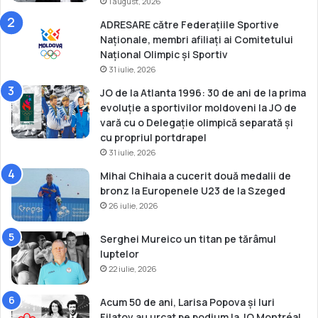
1 august, 2026
ADRESARE către Federațiile Sportive
Naționale, membri afiliați ai Comitetului
Național Olimpic și Sportiv
31 iulie, 2026
JO de la Atlanta 1996: 30 de ani de la prima
evoluție a sportivilor moldoveni la JO de
vară cu o Delegație olimpică separată și
cu propriul portdrapel
31 iulie, 2026
Mihai Chihaia a cucerit două medalii de
bronz la Europenele U23 de la Szeged
26 iulie, 2026
Serghei Mureico un titan pe tărâmul
luptelor
22 iulie, 2026
Acum 50 de ani, Larisa Popova și Iuri
Filatov au urcat pe podium la JO Montréal