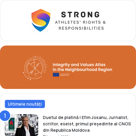
i
b
a
y
C
-
N
u
O
l
S
u
i
m
o
l
d
o
v
e
n
e
Ultimele noutăți
s
c
Duetul de platină | Efim Josanu, Jurnalist,
scriitor, eseist, primul președinte al CNOS
din Republica Moldova