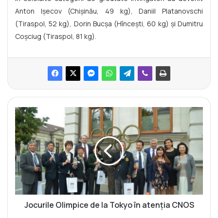
Anton Ișecov (Chișinău, 49 kg), Daniil Platanovschi
(Tiraspol, 52 kg), Dorin Bucșa (Hîncești, 60 kg) și Dumitru
Coșciug (Tiraspol, 81 kg).
J
o
c
u
r
i
l
e
O
l
Jocurile Olimpice de la Tokyo în atenția CNOS
i