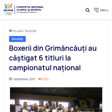
Caută
Menu
Acasă
/
Noutăți
Noutăți
Boxerii din Grimăncăuți au
câștigat 6 titluri la
campionatul național
7 octombrie, 2017
2.170