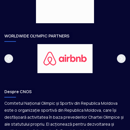
g
t
e
o
a
r
e
WORLDWIDE OLYMPIC PARTNERS
Despre CNOS
Comitetul Național Olimpic și Sportiv din Republica Moldova
este o organizație sportivă din Republica Moldova, care își
desfășoară activitatea în baza prevederilor Chartei Olimpice și
ale statutului propriu. El acționează pentru dezvoltarea și