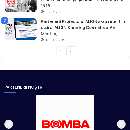
1976
21 iulie, 2026
Partenerii Proiectului ALIGN s-au reunit în
cadrul ALIGN Steering Committee #4
Meeting
20 iulie, 2026
P
P
r
a
e
g
v
i
i
n
PARTENERII NOȘTRII
o
a
u
u
s
r
p
m
a
ă