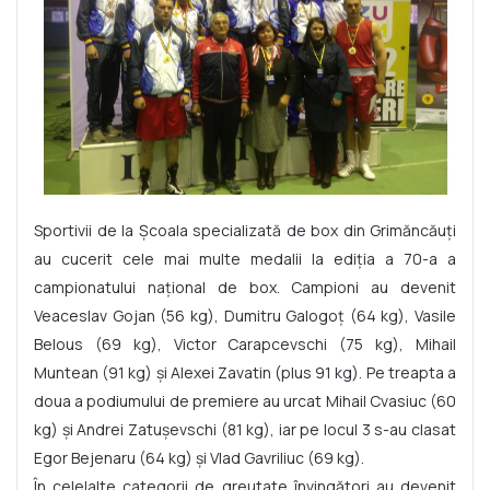
Sportivii de la Școala specializată de box din Grimăncăuți
au cucerit cele mai multe medalii la ediția a 70-a a
campionatului național de box. Campioni au devenit
Veaceslav Gojan (56 kg), Dumitru Galogoț (64 kg), Vasile
Belous (69 kg), Victor Carapcevschi (75 kg), Mihail
Muntean (91 kg) și Alexei Zavatin (plus 91 kg). Pe treapta a
doua a podiumului de premiere au urcat Mihail Cvasiuc (60
kg) și Andrei Zatușevschi (81 kg), iar pe locul 3 s-au clasat
Egor Bejenaru (64 kg) și Vlad Gavriliuc (69 kg).
În celelalte categorii de greutate învingători au devenit