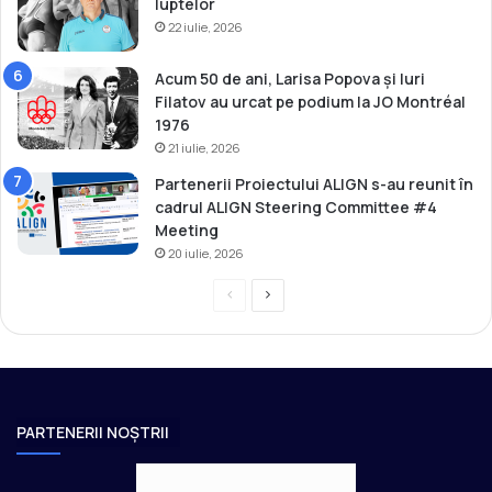
luptelor
22 iulie, 2026
Acum 50 de ani, Larisa Popova și Iuri
Filatov au urcat pe podium la JO Montréal
1976
21 iulie, 2026
Partenerii Proiectului ALIGN s-au reunit în
cadrul ALIGN Steering Committee #4
Meeting
20 iulie, 2026
P
P
r
a
e
g
v
i
i
n
PARTENERII NOȘTRII
o
a
u
u