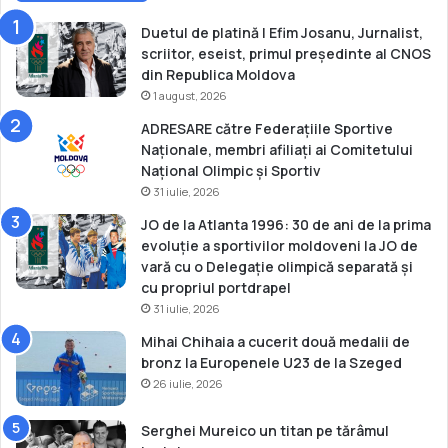
Duetul de platină | Efim Josanu, Jurnalist,
scriitor, eseist, primul președinte al CNOS
din Republica Moldova
1 august, 2026
ADRESARE către Federațiile Sportive
Naționale, membri afiliați ai Comitetului
Național Olimpic și Sportiv
31 iulie, 2026
JO de la Atlanta 1996: 30 de ani de la prima
evoluție a sportivilor moldoveni la JO de
vară cu o Delegație olimpică separată și
cu propriul portdrapel
31 iulie, 2026
Mihai Chihaia a cucerit două medalii de
bronz la Europenele U23 de la Szeged
26 iulie, 2026
Serghei Mureico un titan pe tărâmul