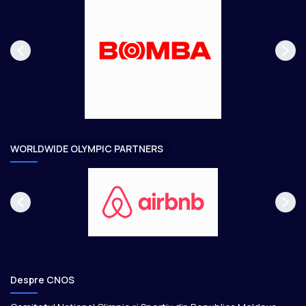
s
r
p
m
a
ă
g
t
e
o
a
r
e
WORLDWIDE OLYMPIC PARTNERS
Despre CNOS