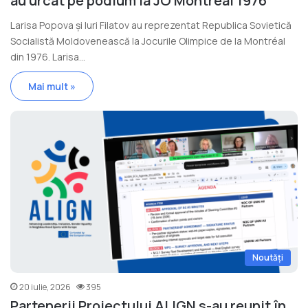
au urcat pe podium la JO Montréal 1976
Larisa Popova și Iuri Filatov au reprezentat Republica Sovietică
Socialistă Moldovenească la Jocurile Olimpice de la Montréal
din 1976. Larisa…
Mai mult »
Noutăți
20 iulie, 2026
395
Partenerii Proiectului ALIGN s-au reunit în