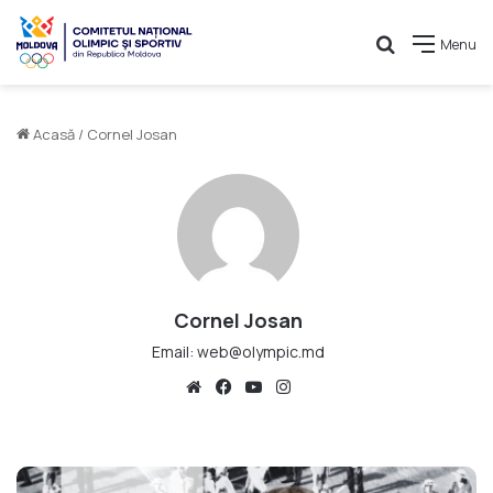
Caută
Menu
Acasă
/
Cornel Josan
Cornel Josan
Email: web@olympic.md
We
Fa
Yo
Ins
bsi
ce
uT
tag
te
bo
ub
ra
ok
e
m