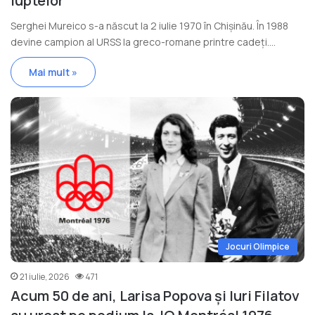
luptelor
Serghei Mureico s-a născut la 2 iulie 1970 în Chișinău. În 1988
devine campion al URSS la greco-romane printre cadeți.…
Mai mult »
Jocuri Olimpice
21 iulie, 2026
471
Acum 50 de ani, Larisa Popova și Iuri Filatov