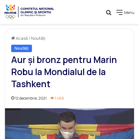
Caută
Menu
Acasă
/
Noutăți
Noutăți
Aur și bronz pentru Marin
Robu la Mondialul de la
Tashkent
12 decembrie, 2021
1.466