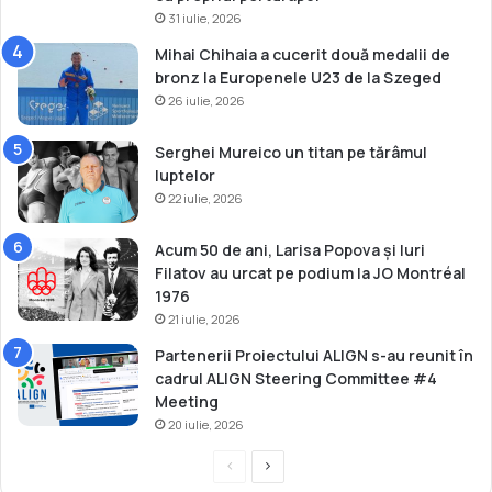
O
r
31 iulie, 2026
S
i
Mihai Chihaia a cucerit două medalii de
bronz la Europenele U23 de la Szeged
26 iulie, 2026
Serghei Mureico un titan pe tărâmul
luptelor
22 iulie, 2026
Acum 50 de ani, Larisa Popova și Iuri
Filatov au urcat pe podium la JO Montréal
1976
21 iulie, 2026
Partenerii Proiectului ALIGN s-au reunit în
cadrul ALIGN Steering Committee #4
Meeting
20 iulie, 2026
P
P