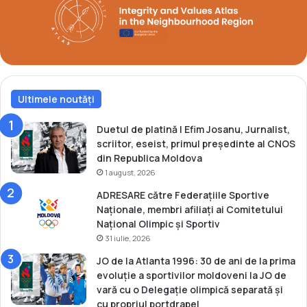
d
e
e
i
S
l
e
a
c
s
r
a
e
Ultimele noutăți
m
t
b
a
o
Duetul de platină | Efim Josanu, Jurnalist,
r
p
scriitor, eseist, primul președinte al CNOS
G
r
din Republica Moldova
e
i
1 august, 2026
n
n
ADRESARE către Federațiile Sportive
e
t
Naționale, membri afiliați ai Comitetului
r
r
Național Olimpic și Sportiv
a
e
31 iulie, 2026
l
s
a
e
JO de la Atlanta 1996: 30 de ani de la prima
l
n
evoluție a sportivilor moldoveni la JO de
C
i
vară cu o Delegație olimpică separată și
N
o
cu propriul portdrapel