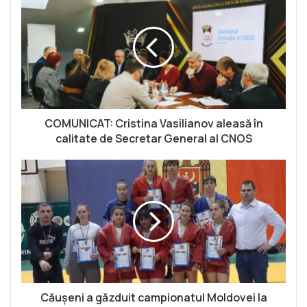
O
M
U
N
I
C
A
T
:
COMUNICAT: Cristina Vasilianov aleasă în
C
calitate de Secretar General al CNOS
r
i
C
s
ă
t
u
i
ș
n
e
a
n
V
i
a
a
s
g
i
ă
Căușeni a găzduit campionatul Moldovei la