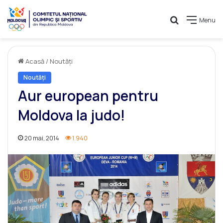
Caută
Menu
Acasă
/
Noutăți
Noutăți
Aur european pentru
Moldova la judo!
20 mai, 2014
1.940