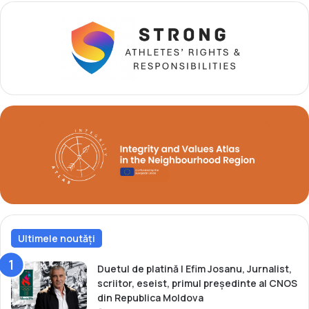
o
t
r
e
t
r
u
n
l
a
u
ț
i
i
o
n
a
l
e
O
l
i
m
Ultimele noutăți
p
i
c
Duetul de platină | Efim Josanu, Jurnalist,
e
scriitor, eseist, primul președinte al CNOS
din Republica Moldova