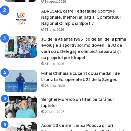
1 august, 2026
ADRESARE către Federațiile Sportive
Naționale, membri afiliați ai Comitetului
Național Olimpic și Sportiv
31 iulie, 2026
JO de la Atlanta 1996: 30 de ani de la prima
evoluție a sportivilor moldoveni la JO de
vară cu o Delegație olimpică separată și
cu propriul portdrapel
31 iulie, 2026
Mihai Chihaia a cucerit două medalii de
bronz la Europenele U23 de la Szeged
26 iulie, 2026
Serghei Mureico un titan pe tărâmul
luptelor
22 iulie, 2026
Acum 50 de ani, Larisa Popova și Iuri