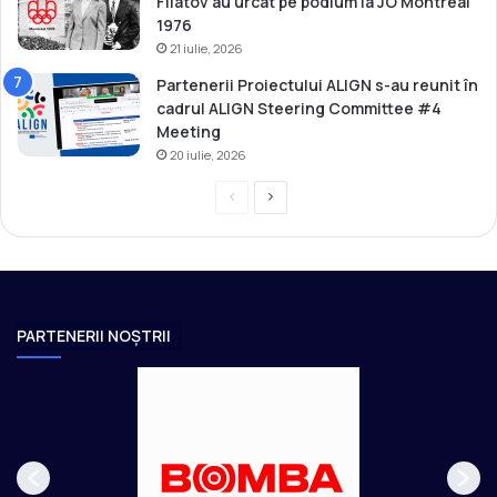
Filatov au urcat pe podium la JO Montréal
1976
21 iulie, 2026
Partenerii Proiectului ALIGN s-au reunit în
cadrul ALIGN Steering Committee #4
Meeting
20 iulie, 2026
P
P
r
a
e
g
v
i
i
n
PARTENERII NOȘTRII
o
a
u
u
s
r
p
m
a
ă