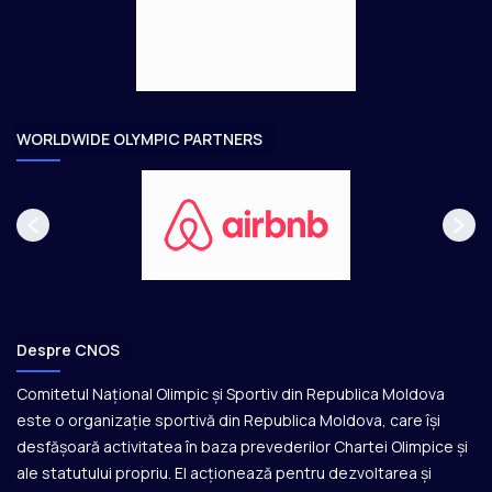
g
t
e
o
a
r
e
WORLDWIDE OLYMPIC PARTNERS
Despre CNOS
Comitetul Național Olimpic și Sportiv din Republica Moldova
este o organizație sportivă din Republica Moldova, care își
desfășoară activitatea în baza prevederilor Chartei Olimpice și
ale statutului propriu. El acționează pentru dezvoltarea și