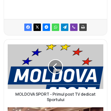
M
O
L
D
O
V
A
S
P
O
MOLDOVA SPORT - Primul post TV dedicat
R
Sportului
T
-
S