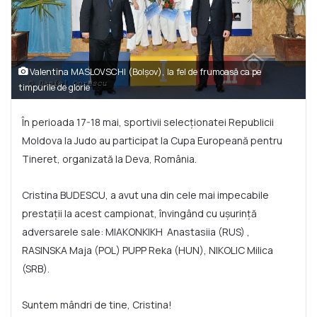
Valentina MASLOVSCHI (Bolșov), la fel de frumoasă ca pe
timpurile de glorie
În perioada 17-18 mai, sportivii selecționatei Republicii
Moldova la Judo au participat la Cupa Europeană pentru
Tineret, organizată la Deva, România.
Cristina BUDESCU, a avut una din cele mai impecabile
prestații la acest campionat, învingând cu ușurință
adversarele sale: MIAKONKIKH Anastasiia (RUS) ,
RASINSKA Maja (POL) PUPP Reka (HUN), NIKOLIC Milica
(SRB).
Suntem mândri de tine, Cristina!