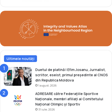
o
v
a
î
m
p
l
i
n
e
ș
t
Ultimele noutăți
e
3
Duetul de platină | Efim Josanu, Jurnalist,
0
scriitor, eseist, primul președinte al CNOS
d
din Republica Moldova
e
1 august, 2026
a
ADRESARE către Federațiile Sportive
n
Naționale, membri afiliați ai Comitetului
i
Național Olimpic și Sportiv
!
31 iulie, 2026