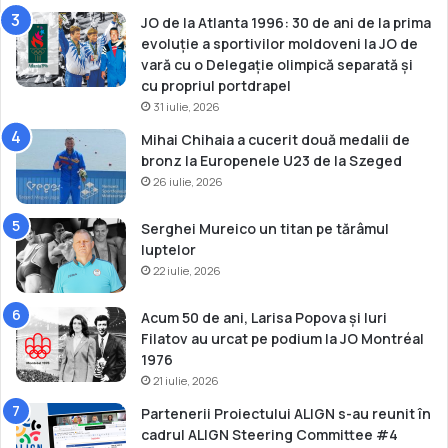
JO de la Atlanta 1996: 30 de ani de la prima
evoluție a sportivilor moldoveni la JO de
vară cu o Delegație olimpică separată și
cu propriul portdrapel
31 iulie, 2026
Mihai Chihaia a cucerit două medalii de
bronz la Europenele U23 de la Szeged
26 iulie, 2026
Serghei Mureico un titan pe tărâmul
luptelor
22 iulie, 2026
Acum 50 de ani, Larisa Popova și Iuri
Filatov au urcat pe podium la JO Montréal
1976
21 iulie, 2026
Partenerii Proiectului ALIGN s-au reunit în
cadrul ALIGN Steering Committee #4