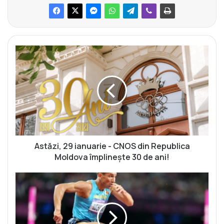
A
s
t
ă
z
i
,
2
9
i
Astăzi, 29 ianuarie - CNOS din Republica
a
Moldova împlinește 30 de ani!
n
u
L
a
a
r
m
i
u
e
l