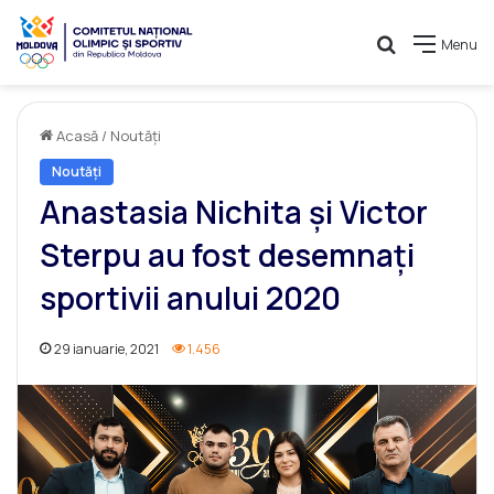
Caută
Menu
Acasă
/
Noutăți
Noutăți
Anastasia Nichita și Victor
Sterpu au fost desemnați
sportivii anului 2020
29 ianuarie, 2021
1.456