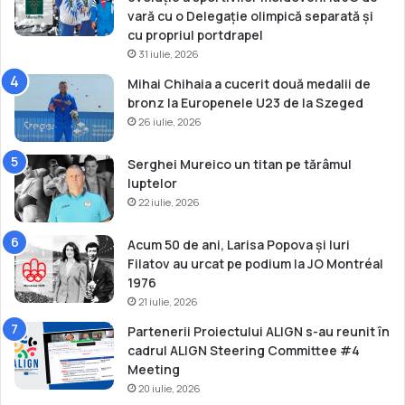
vară cu o Delegație olimpică separată și
cu propriul portdrapel
31 iulie, 2026
Mihai Chihaia a cucerit două medalii de
bronz la Europenele U23 de la Szeged
26 iulie, 2026
Serghei Mureico un titan pe tărâmul
luptelor
22 iulie, 2026
Acum 50 de ani, Larisa Popova și Iuri
Filatov au urcat pe podium la JO Montréal
1976
21 iulie, 2026
Partenerii Proiectului ALIGN s-au reunit în
cadrul ALIGN Steering Committee #4
Meeting
20 iulie, 2026