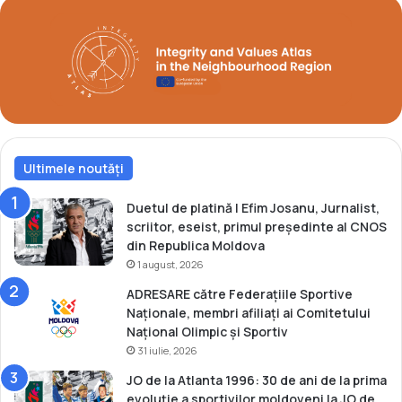
R
e
ă
s
d
t
o
a
a
d
i
i
a
o
n
Ultimele noutăți
u
l
D
Duetul de platină | Efim Josanu, Jurnalist,
i
scriitor, eseist, primul președinte al CNOS
n
din Republica Moldova
a
1 august, 2026
m
ADRESARE către Federațiile Sportive
o
Naționale, membri afiliați ai Comitetului
Național Olimpic și Sportiv
31 iulie, 2026
JO de la Atlanta 1996: 30 de ani de la prima
evoluție a sportivilor moldoveni la JO de