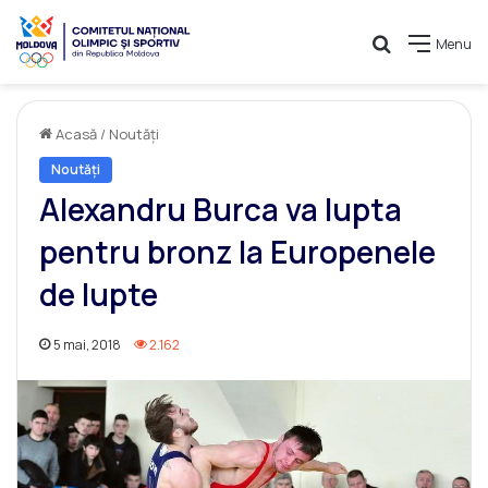
Caută
Menu
Acasă
/
Noutăți
Noutăți
Alexandru Burca va lupta
pentru bronz la Europenele
de lupte
5 mai, 2018
2.162