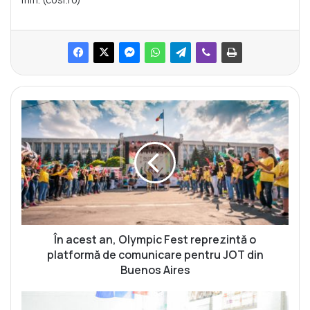
Î
n
a
c
e
s
t
a
n
,
În acest an, Olympic Fest reprezintă o
O
platformă de comunicare pentru JOT din
l
Buenos Aires
y
m
D