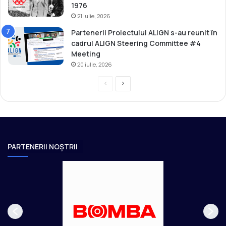
1976
21 iulie, 2026
Partenerii Proiectului ALIGN s-au reunit în
cadrul ALIGN Steering Committee #4
Meeting
20 iulie, 2026
P
P
r
a
e
g
v
i
i
n
PARTENERII NOȘTRII
o
a
u
u
s
r
p
m
a
ă
g
t