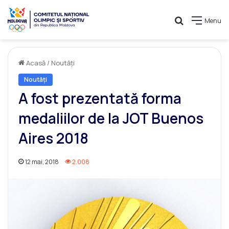
Caută
Menu
Acasă
/
Noutăți
Noutăți
A fost prezentată forma
medaliilor de la JOT Buenos
Aires 2018
12 mai, 2018
2.008