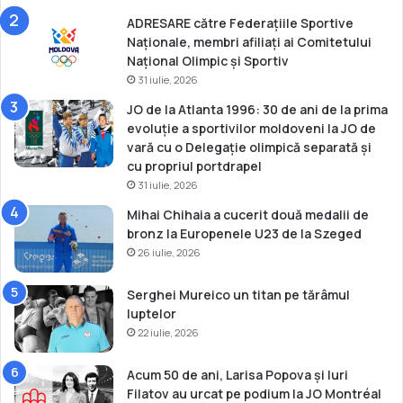
r
m
ADRESARE către Federațiile Sportive
u
i
Naționale, membri afiliați ai Comitetului
J
n
Național Olimpic și Sportiv
O
i
31 iulie, 2026
T
n
d
JO de la Atlanta 1996: 30 de ani de la prima
i
evoluție a sportivilor moldoveni la JO de
n
vară cu o Delegație olimpică separată și
B
cu propriul portdrapel
u
31 iulie, 2026
e
Mihai Chihaia a cucerit două medalii de
n
bronz la Europenele U23 de la Szeged
o
s
26 iulie, 2026
A
i
Serghei Mureico un titan pe tărâmul
r
luptelor
e
22 iulie, 2026
s
Acum 50 de ani, Larisa Popova și Iuri
Filatov au urcat pe podium la JO Montréal