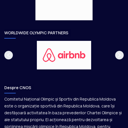
e
o
a
r
e
WORLDWIDE OLYMPIC PARTNERS
Despre CNOS
Comitetul Național Olimpic și Sportiv din Republica Moldova
este o organizație sportivă din Republica Moldova, care își
desfășoară activitatea în baza prevederilor Chartei Olimpice și
ale statutului propriu. El acționează pentru dezvoltarea și
sprijinirea mișcării olimpice în Republica Moldova, pentru