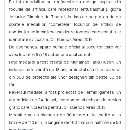
Pe fața medaliilor se regăsește un design inspirat din
focurile de artificii, care reprezintă entuziasmul și gloria
Jocurilor Olimpice de Tineret, în timp ce pe partea de pe
spatele medaliilor, “cometele” focurilor de artificii se
continuă și se îmbină cu una dintre formele care constituie
identitatea vizuală a JOT Buenos Aires 2018.
De asemenea, apare numele oficial al Jocurilor care vor
avea loc între 6 și 18 octombrie anul curent.
Fața medaliei a fost creată de Muhamad Farid Husen, un
indonezian în vârstă de 18 ani, proiectul său fiind selectat
din 300 de proiecte ale unor designeri din peste 50 de
țări.
Reversul medaliei a fost proiectat de Fermin Igarreta, un
argentinian de 24 de ani, component al echipei de design
grafic care lucrează pentru JOT Buenos Aires 2018.
Medaliile au un diametru de 80 milimetri, iar cutiile au o
lățime de 110 mm, o lungime de 160 mm și o înalțime de 50
mm. (cosr.ro)