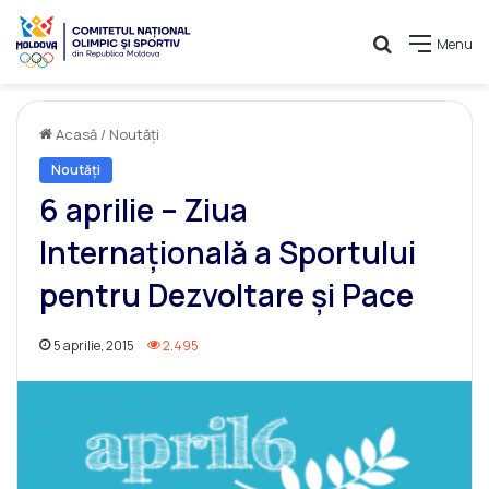
Caută
Menu
Acasă
/
Noutăți
Noutăți
6 aprilie – Ziua
Internațională a Sportului
pentru Dezvoltare și Pace
5 aprilie, 2015
2.495