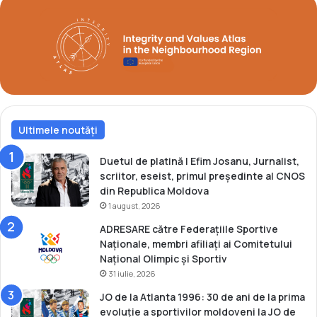
R
o
m
â
n
-
F
r
Ultimele noutăți
a
n
c
Duetul de platină | Efim Josanu, Jurnalist,
e
scriitor, eseist, primul președinte al CNOS
z
din Republica Moldova
«
1 august, 2026
G
ADRESARE către Federațiile Sportive
h
Naționale, membri afiliați ai Comitetului
e
Național Olimpic și Sportiv
o
31 iulie, 2026
r
g
JO de la Atlanta 1996: 30 de ani de la prima
h
evoluție a sportivilor moldoveni la JO de