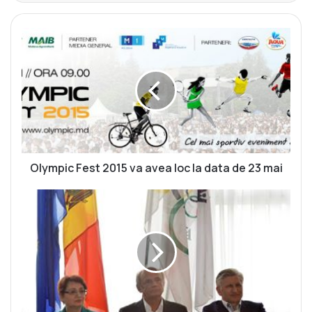
O
l
y
m
p
i
c
F
e
s
Olympic Fest 2015 va avea loc la data de 23 mai
t
2
L
0
e
1
c
5
ț
v
i
a
e
a
O
v
l