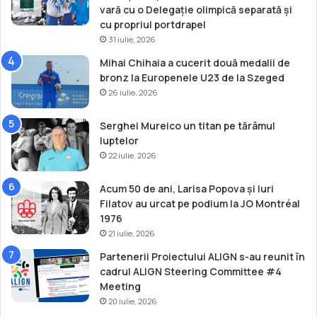
e
vară cu o Delegație olimpică separată și
A
cu propriul portdrapel
s
31 iulie, 2026
a
Mihai Chihaia a cucerit două medalii de
c
bronz la Europenele U23 de la Szeged
h
26 iulie, 2026
i
»
Serghei Mureico un titan pe tărâmul
luptelor
22 iulie, 2026
Acum 50 de ani, Larisa Popova și Iuri
Filatov au urcat pe podium la JO Montréal
1976
21 iulie, 2026
Partenerii Proiectului ALIGN s-au reunit în
cadrul ALIGN Steering Committee #4
Meeting
20 iulie, 2026