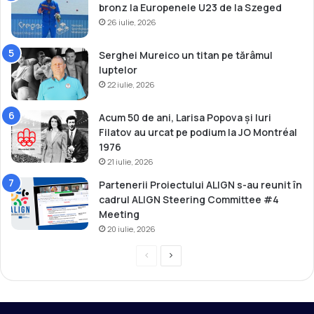
bronz la Europenele U23 de la Szeged
26 iulie, 2026
Serghei Mureico un titan pe tărâmul
luptelor
22 iulie, 2026
Acum 50 de ani, Larisa Popova și Iuri
Filatov au urcat pe podium la JO Montréal
1976
21 iulie, 2026
Partenerii Proiectului ALIGN s-au reunit în
cadrul ALIGN Steering Committee #4
Meeting
20 iulie, 2026
P
P
r
a
e
g