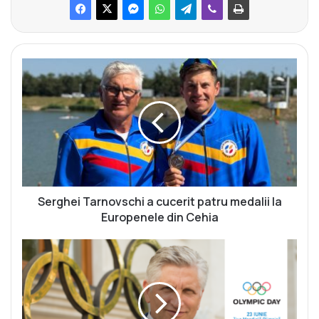
S
e
r
g
h
e
i
T
a
r
Serghei Tarnovschi a cucerit patru medalii la
n
Europenele din Cehia
o
v
M
s
e
c
s
h
a
i
j