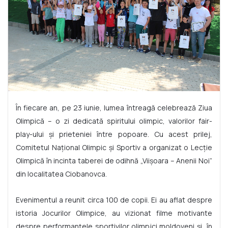
În fiecare an, pe 23 iunie, lumea întreagă celebrează Ziua
Olimpică – o zi dedicată spiritului olimpic, valorilor fair-
play-ului și prieteniei între popoare. Cu acest prilej,
Comitetul Național Olimpic și Sportiv a organizat o Lecție
Olimpică în incinta taberei de odihnă „Viișoara – Anenii Noi”
din localitatea Ciobanovca.
Evenimentul a reunit circa 100 de copii. Ei au aflat despre
istoria Jocurilor Olimpice, au vizionat filme motivante
despre performanțele sportivilor olimpici moldoveni și, în