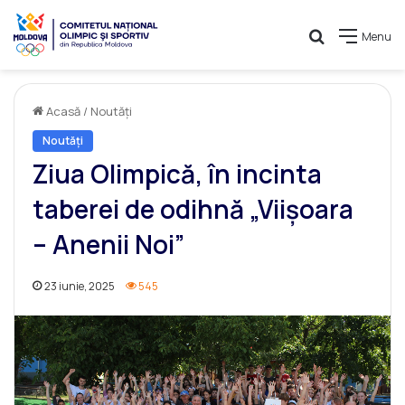
Caută
Menu
Acasă
/
Noutăți
Noutăți
Ziua Olimpică, în incinta
taberei de odihnă „Viișoara
– Anenii Noi”
23 iunie, 2025
545