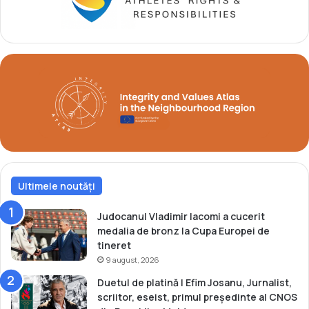
E
u
u
l
r
u
o
i
p
N
e
a
n
ț
e
i
l
o
e
n
d
a
i
l
n
O
Ultimele noutăți
C
l
e
i
Judocanul Vladimir Iacomi a cucerit
h
m
medalia de bronz la Cupa Europei de
i
p
tineret
a
i
9 august, 2026
c
Duetul de platină | Efim Josanu, Jurnalist,
ș
scriitor, eseist, primul președinte al CNOS
i