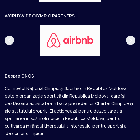
e
r
r
e
WORLDWIDE OLYMPIC PARTNERS
n
a
ț
i
o
n
a
l
e
Despre CNOS
O
l
Comitetul Național Olimpic și Sportiv din Republica Moldova
i
este o organizație sportivă din Republica Moldova, care își
m
desfășoară activitatea în baza prevederilor Chartei Olimpice și
p
i
ale statutului propriu. El acționează pentru dezvoltarea și
c
sprijinirea mișcării olimpice în Republica Moldova, pentru
e
cultivarea în rândul tineretului a interesului pentru sport și a
idealurilor olimpice.