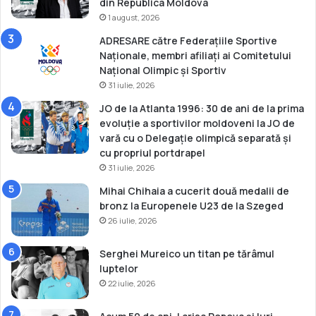
din Republica Moldova
S
1 august, 2026
p
o
ADRESARE către Federațiile Sportive
r
Naționale, membri afiliați ai Comitetului
t
Național Olimpic și Sportiv
i
31 iulie, 2026
v
JO de la Atlanta 1996: 30 de ani de la prima
,
evoluție a sportivilor moldoveni la JO de
N
vară cu o Delegație olimpică separată și
i
cu propriul portdrapel
c
31 iulie, 2026
o
l
Mihai Chihaia a cucerit două medalii de
a
bronz la Europenele U23 de la Szeged
e
26 iulie, 2026
J
u
Serghei Mureico un titan pe tărâmul
r
luptelor
a
22 iulie, 2026
v
s