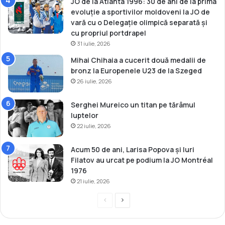
JO de la Atlanta 1996: 30 de ani de la prima
evoluție a sportivilor moldoveni la JO de
vară cu o Delegație olimpică separată și
cu propriul portdrapel
31 iulie, 2026
Mihai Chihaia a cucerit două medalii de
bronz la Europenele U23 de la Szeged
26 iulie, 2026
Serghei Mureico un titan pe tărâmul
luptelor
22 iulie, 2026
Acum 50 de ani, Larisa Popova și Iuri
Filatov au urcat pe podium la JO Montréal
1976
21 iulie, 2026
P
P
r
a