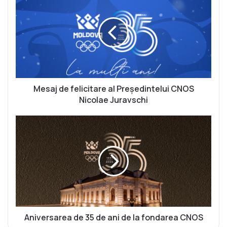
e
s
a
j
d
e
f
e
l
Mesaj de felicitare al Președintelui CNOS
i
Nicolae Juravschi
c
i
A
t
n
a
i
r
v
e
e
a
r
l
s
P
a
r
r
e
e
Aniversarea de 35 de ani de la fondarea CNOS
ș