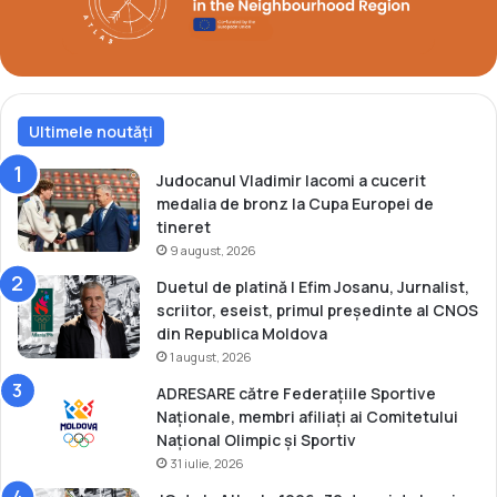
u
C
r
N
a
O
v
S
s
c
Ultimele noutăți
h
i
Judocanul Vladimir Iacomi a cucerit
medalia de bronz la Cupa Europei de
tineret
9 august, 2026
Duetul de platină | Efim Josanu, Jurnalist,
scriitor, eseist, primul președinte al CNOS
din Republica Moldova
1 august, 2026
ADRESARE către Federațiile Sportive
Naționale, membri afiliați ai Comitetului
Național Olimpic și Sportiv
31 iulie, 2026