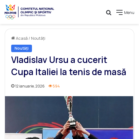
Caută
Menu
Acasă
/
Noutăți
Noutăți
Vladislav Ursu a cucerit
Cupa Italiei la tenis de masă
12 ianuarie, 2026
594