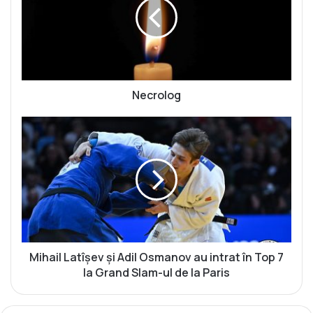
r
o
l
o
g
Necrolog
M
i
h
a
i
l
L
a
t
î
Mihail Latîșev și Adil Osmanov au intrat în Top 7
ș
la Grand Slam-ul de la Paris
e
v