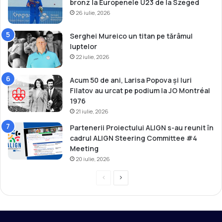
bronz la Europenele U23 de la Szeged
l
26 iulie, 2026
a
P
a
Serghei Mureico un titan pe tărâmul
r
luptelor
i
22 iulie, 2026
s
Acum 50 de ani, Larisa Popova și Iuri
Filatov au urcat pe podium la JO Montréal
1976
21 iulie, 2026
Partenerii Proiectului ALIGN s-au reunit în
cadrul ALIGN Steering Committee #4
Meeting
20 iulie, 2026
P
P
r
a
e
g
v
i