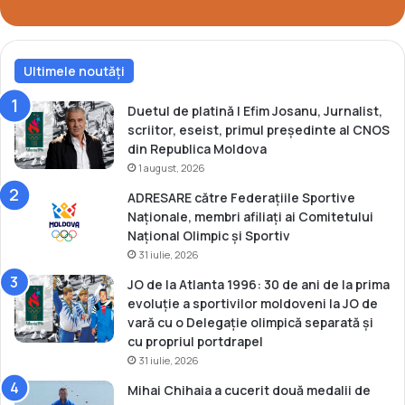
n
T
o
Ultimele noutăți
p
7
l
Duetul de platină | Efim Josanu, Jurnalist,
a
scriitor, eseist, primul președinte al CNOS
G
din Republica Moldova
r
1 august, 2026
a
ADRESARE către Federațiile Sportive
n
Naționale, membri afiliați ai Comitetului
d
Național Olimpic și Sportiv
S
31 iulie, 2026
l
a
JO de la Atlanta 1996: 30 de ani de la prima
m
evoluție a sportivilor moldoveni la JO de
-
vară cu o Delegație olimpică separată și
u
cu propriul portdrapel
l
31 iulie, 2026
d
Mihai Chihaia a cucerit două medalii de
e