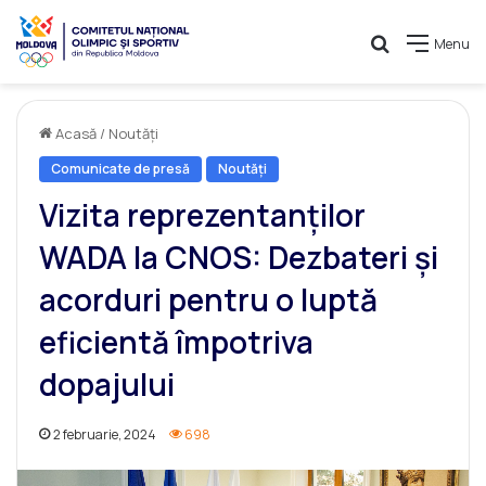
Caută
Menu
Acasă
/
Noutăți
Comunicate de presă
Noutăți
Vizita reprezentanților
WADA la CNOS: Dezbateri și
acorduri pentru o luptă
eficientă împotriva
dopajului
2 februarie, 2024
698