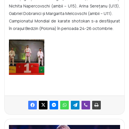
Nichita Napercovschi (ambii – U15), Arina Serețanu (U13),
Gabriel Dobranici și Margarita Melcovschi (ambii – U11).
Campionatul Mondial de karate shotokan s-a desfășurat
în orașul Bedzin (Polonia) în perioada 24-26 octombrie.
L