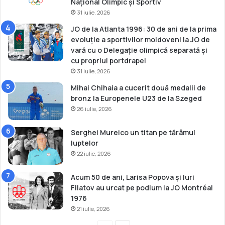
Național Olimpic și Sportiv
o
31 iulie, 2026
c
JO de la Atlanta 1996: 30 de ani de la prima
a
evoluție a sportivilor moldoveni la JO de
z
vară cu o Delegație olimpică separată și
i
cu propriul portdrapel
a
31 iulie, 2026
Z
i
Mihai Chihaia a cucerit două medalii de
l
bronz la Europenele U23 de la Szeged
e
26 iulie, 2026
i
M
Serghei Mureico un titan pe tărâmul
o
luptelor
n
22 iulie, 2026
d
i
Acum 50 de ani, Larisa Popova și Iuri
a
Filatov au urcat pe podium la JO Montréal
l
1976
e
21 iulie, 2026
a
J