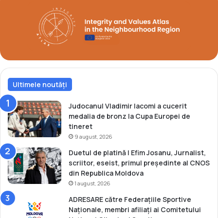
o
C
n
N
m
O
o
S
n
N
d
i
i
c
a
o
l
l
Ultimele noutăți
U
a
2
e
Judocanul Vladimir Iacomi a cucerit
3
J
medalia de bronz la Cupa Europei de
u
tineret
r
9 august, 2026
a
Duetul de platină | Efim Josanu, Jurnalist,
v
scriitor, eseist, primul președinte al CNOS
s
din Republica Moldova
c
1 august, 2026
h
i
ADRESARE către Federațiile Sportive
c
Naționale, membri afiliați ai Comitetului
u