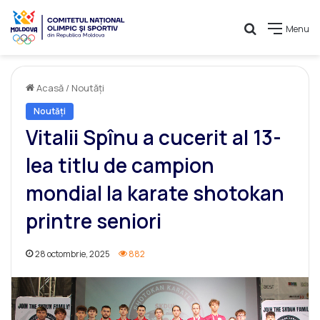
Caută
Menu
Acasă
/
Noutăți
Noutăți
Vitalii Spînu a cucerit al 13-
lea titlu de campion
mondial la karate shotokan
printre seniori
28 octombrie, 2025
882